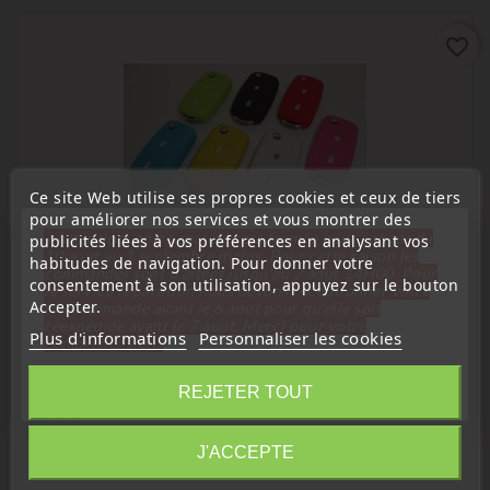
favorite_border
Ce site Web utilise ses propres cookies et ceux de tiers
pour améliorer nos services et vous montrer des
« Attention, notre société sera fermée pour congés du
publicités liées à vos préférences en analysant vos
10 aout au 1 septembre inclus. Pour cette raison les
habitudes de navigation. Pour donner votre
commandes sont traitées jusqu'au 7 aout
14H00. Pour
consentement à son utilisation, appuyez sur le bouton
Étui, housse de protection de clés
le service réparation nous devons réceptionner votre
Accepter.
télécommande avant le 6 aout pour qu'elle soit
Étui Housse De Protection Pour Télécommande SKODA
réexpédiée avant le 7 aout. Merci pour votre
Plus d'informations
Personnaliser les cookies
Octavia 1/2, Fabia, Superb 1/2 Rapid, Roomster, Yeti 2
compréhension»
Boutons
Fermer
+2
Bleu
Vert
Jaune
rose
rouge
REJETER TOUT
Prix
1,00 €
Information
J'ACCEPTE