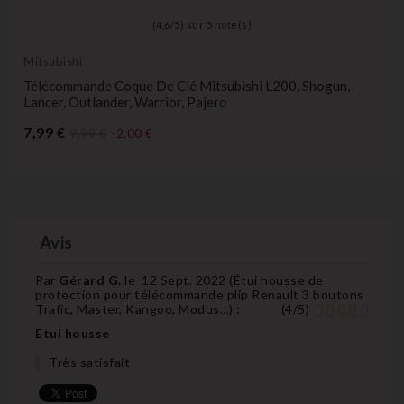
(
4,6
/
5
) sur
5
note(s)
Mitsubishi
Télécommande Coque De Clé Mitsubishi L200, Shogun,
Lancer, Outlander, Warrior, Pajero
Prix
7,99 €
9,99 €
-2,00 €
Avis
Par
Gérard G.
le
12 Sept. 2022 (
Étui housse de
protection pour télécommande plip Renault 3 boutons
Trafic, Master, Kangoo, Modus...
) :
(
4
/
5
)
Etui housse
Très satisfait