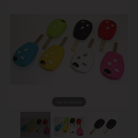
Tap to expand