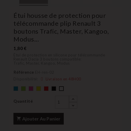
Étui housse de protection pour
télécommande plip Renault 3
boutons Trafic, Master, Kangoo,
Modus...
1,80 €
Étui de protection en silicone pour télécommande
Renault Dacia 3 boutons compatible:
Trafic, Master, Kangoo, Modus
Référence
EH-ren-02
Disponibilité:
Livraison en 48H00
Bleu
Vert
rose
Jaune
rouge
Noir
blanc
Quantité
Ajouter Au Panier