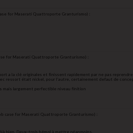
case for Maserati Quattroporte Granturismo
) :
ase for Maserati Quattroporte Granturismo
) :
rt a la clé originales et finissent rapidement par ne pas reprendre l
ec ressort était nickel, pour l'autre, certainement defaut de concept
s mais largement perfectible niveau finition
ob case for Maserati Quattroporte Granturismo
) :
déjà bien. Deux-trois bémol à mettre néanmoins.