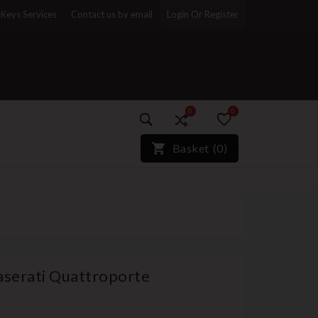
Keys Services
Contact us by email
Login Or Register
0
0
)*}
Basket
(
0
)
aserati Quattroporte