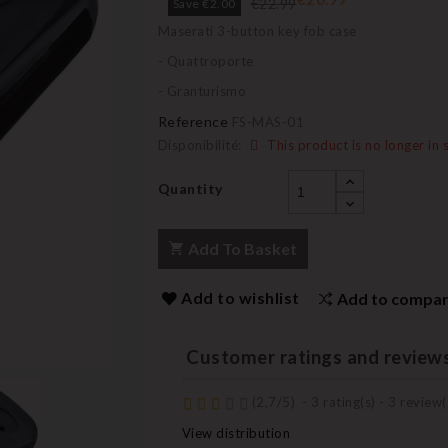
€22.99
Save €2.00
Maserati 3-button key fob case
- Quattroporte
- Granturismo
Reference
FS-MAS-01
Disponibilité:
This product is no longer in 
Quantity
Add To Basket
Add to wishlist
Add to compa
Customer ratings and review
(
2,7
/
5
)
-
3
rating(s) -
3
review(
View distribution