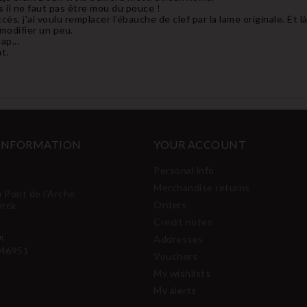
 il ne faut pas être mou du pouce !
ès, j'ai voulu remplacer l'ébauche de clef par la lame originale. Et là,
 modifier un peu.
ap...
t.
 INFORMATION
YOUR ACCOUNT
Personal info
Merchandise returns
u Pont de l'Arche
Orders
erck
Credit notes
:
Addresses
46951
Vouchers
My wishlists
My alerts