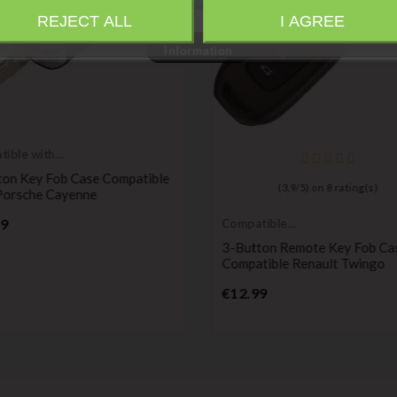
REJECT ALL
I AGREE
Information
ible with
he
ton Key Fob Case Compatible
(
3,9
/
5
) on
8
rating(s)
Porsche Cayenne
Price
99
Compatible
Renault
3-Button Remote Key Fob Ca
Compatible Renault Twingo
Price
€12.99