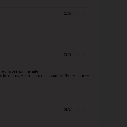
(
1
/
5
)
(
3
/
5
)
eur position initiale.
ion, l'ouverture s'arrete avant la fin de course
(
4
/
5
)