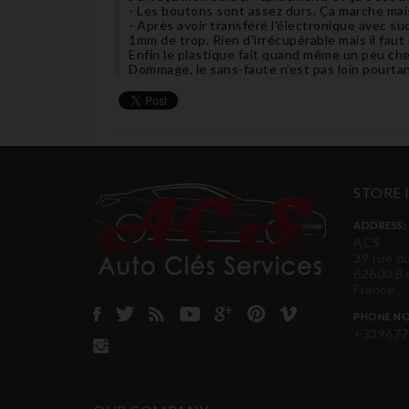
- Les boutons sont assez durs. Ça marche mais
- Après avoir transféré l'électronique avec succ
1mm de trop. Rien d'irrécupérable mais il faut
Enfin le plastique fait quand même un peu che
Dommage, le sans-faute n'est pas loin pourtan
STORE
ADDRESS:
ACS
39 rue d
62600 B
France
PHONE NO
+339677