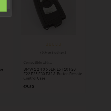
Compatib
Porsche
3-Button
(
5
/
5
) on
1
rating(s)
With Por
P
€14.99
Compatible with
BMW
se
BMW 1 2 4 3 5 SERIES F10 F20
F22 F25 F30 F32 3-Button Remote
Control Case
Price
€9.50