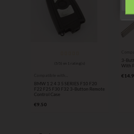
Compat
Porsc
3-But
(
5
/
5
) on
1
rating(s)
With 
€14.
Compatible with
BMW
 Case
BMW 1 2 4 3 5 SERIES F10 F20
o
F22 F25 F30 F32 3-Button Remote
Control Case
Price
€9.50