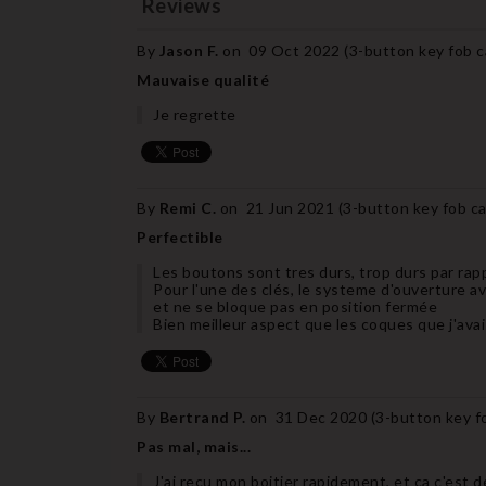
Reviews
By
Jason F.
on
09 Oct 2022 (
3-button key fob 
Mauvaise qualité
Je regrette
By
Remi C.
on
21 Jun 2021 (
3-button key fob c
Perfectible
Les boutons sont tres durs, trop durs par rappo
Pour l'une des clés, le systeme d'ouverture av
et ne se bloque pas en position fermée
Bien meilleur aspect que les coques que j'avai
By
Bertrand P.
on
31 Dec 2020 (
3-button key f
Pas mal, mais...
J'ai reçu mon boitier rapidement, et ça c'est 