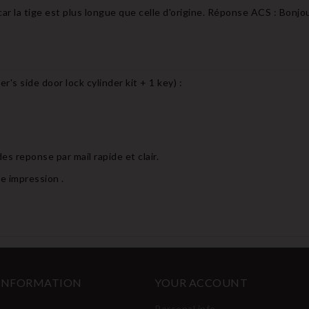
ar la tige est plus longue que celle d'origine. Réponse ACS : Bonj
r's side door lock cylinder kit + 1 key
) :
es reponse par mail rapide et clair.
e impression .
 INFORMATION
YOUR ACCOUNT
Personal info