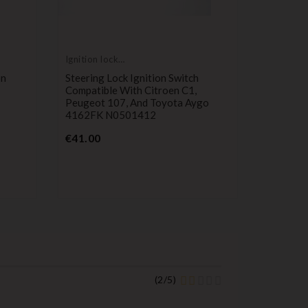
Ignition lock
cylinder
on
Steering Lock Ignition Switch
Compatible With Citroen C1,
Peugeot 107, And Toyota Aygo
Peugeot
4162FK N0501412
Steering 
Price
€41.00
Compatib
404 504 
P
€27.00
(
2
/
5
)