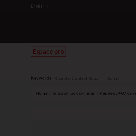
English
Espace pro
Keywords
Remote Control Repair
Barrel
Home
Ignition lock cylinder
Peugeot 407 driver