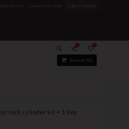
Keys Services
Contact us by email
Login Or Register
0
0
)*}
Basket
(
0
)
r lock cylinder kit + 1 key
y