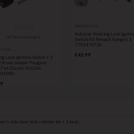
Ignition lock
cylinder
Kubistar Steering Lock Igniti
(
4,7
/
5
) on
3
rating(s)
Switch Kit Renault Kangoo 1
7701470736
n lock
Price
er
€43.99
ng Lock Ignition Switch + 2
Citroen Jumper Peugeot
 Fiat Ducato 4162AL
316080
Price
99
er's side door lock cylinder kit + 1 key
) :