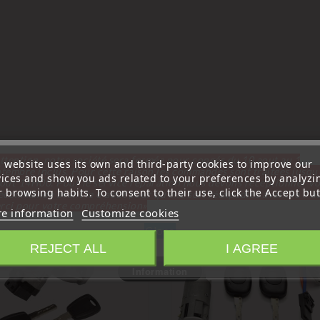
ry:
ttention, notre société sera fermée pour congés du 10 aout au 1
s website uses its own and third-party cookies to improve our
tembre inclus. Pour cette raison les commandes sont traitées jusqu
vices and show you ads related to your preferences by analyzi
out
14H00. Pour le service réparation nous devons réceptionner vo
 browsing habits. To consent to their use, click the Accept but
écommande avant le 6 aout pour qu'elle soit réexpédiée avant le 7 a
rci pour votre compréhension»
e information
Customize cookies
favorite_border
Close
REJECT ALL
I AGREE
Information