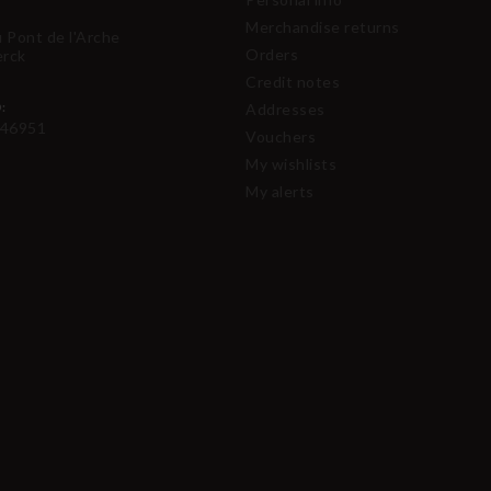
Merchandise returns
u Pont de l'Arche
Orders
erck
Credit notes
:
Addresses
46951
Vouchers
My wishlists
My alerts