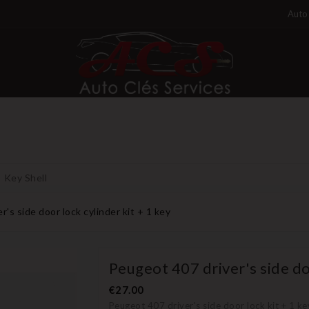
Auto 
Key Shell
's side door lock cylinder kit + 1 key
Peugeot 407 driver's side doo
€27.00
Peugeot 407 driver's side door lock kit + 1 ke