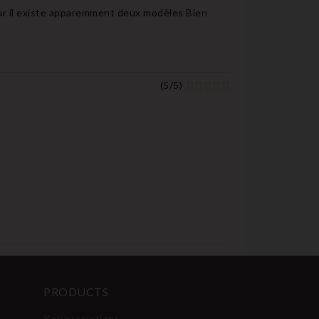
our il existe apparemment deux modèles Bien
(
5
/
5
)
PRODUCTS
Key promotions