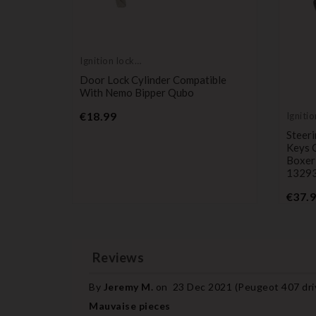
Ignition lock
cylinder
Door Lock Cylinder Compatible
With Nemo Bipper Qubo
Price
€18.99
Ignitio
cylind
O
Steeri
R
Keys 
Boxer
1329
€37.
Reviews
By
Jeremy M.
on
23 Dec 2021 (
Peugeot 407 driv
Mauvaise pieces