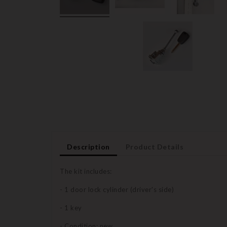
Description
Product Details
The kit includes:
- 1 door lock cylinder (driver's side)
- 1 key
- Condition: new