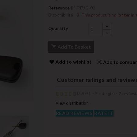
Reference
BS-PEUG-02
Disponibilité:
This product is no longer in 
Quantity
Add To Basket
Add to wishlist
Add to compa
Customer ratings and review
(
3,5
/
5
)
-
2
rating(s) -
2
review(
View distribution
READ REVIEWS
RATE IT