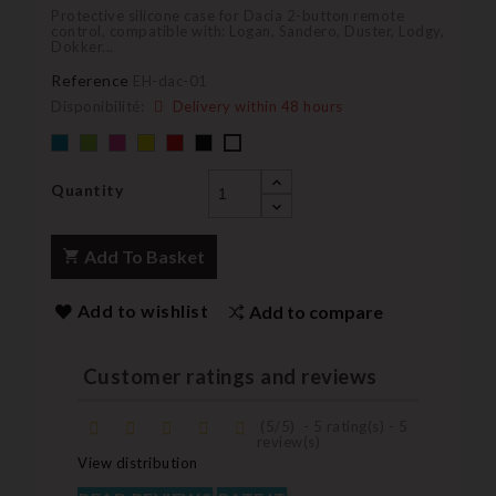
Protective silicone case for Dacia 2-button remote
control, compatible with: Logan, Sandero, Duster, Lodgy,
Dokker...
Reference
EH-dac-01
Disponibilité:
Delivery within 48 hours
Default
Default
Default
YELLOW
Default
Black
Default
empty
empty
empty
empty
empty
name
name
name
name
name
Quantity
Add To Basket
Add to wishlist
Add to compare
Customer ratings and reviews
(
5
/
5
)
-
5
rating(s) -
5
review(s)
View distribution