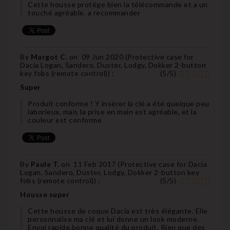
Cette housse protège bien la télécommande et a un
touché agréable. a recommander
By
Margot C.
on
09 Jun 2020 (
Protective case for
Dacia Logan, Sandero, Duster, Lodgy, Dokker 2-button
key fobs (remote control)
) :
(
5
/
5
)
Super
Produit conforme ! Y insérer la clé a été quelque peu
laborieux, mais la prise en main est agréable, et la
couleur est conforme
By
Paule T.
on
11 Feb 2017 (
Protective case for Dacia
Logan, Sandero, Duster, Lodgy, Dokker 2-button key
fobs (remote control)
) :
(
5
/
5
)
Housse super
Cette housse de coque Dacia est très élégante. Elle
personnalise ma clé et lui donne un look moderne.
Envoi rapide,bonne qualité du produit. Rien que des