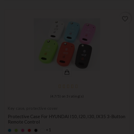
favorite_border
(
4,7
/
5
) on
3
rating(s)
Key case, protective cover
Protective Case For HYUNDAI I10, I20, I30, IX35 3-Button
Remote Control
+1
Default
Default
Default
Default
Black