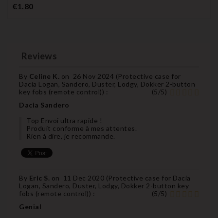
empty
empty
empty
empty
Price
€1.80
name
name
name
name
Reviews
By
Celine K.
on
26 Nov 2024 (
Protective case for
Dacia Logan, Sandero, Duster, Lodgy, Dokker 2-button
key fobs (remote control)
) :
(
5
/
5
)
Dacia Sandero
Top Envoi ultra rapide !
Produit conforme à mes attentes.
Rien à dire, je recommande.
By
Eric S.
on
11 Dec 2020 (
Protective case for Dacia
Logan, Sandero, Duster, Lodgy, Dokker 2-button key
fobs (remote control)
) :
(
5
/
5
)
Genial