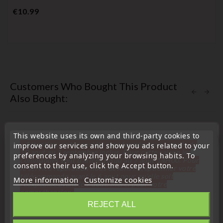
Price
€10.99
Customers Who Bought This Product
Also Bought:
This website uses its own and third-party cookies to
favorite_border
« Attention, notre société sera fermée pour congés du
improve our services and show you ads related to your
10 aout au 1 septembre inclus. Pour cette raison les
preferences by analyzing your browsing habits. To
commandes sont traitées jusqu'au 7 aout
14H00. Pour
consent to their use, click the Accept button.
le service réparation nous devons réceptionner votre
télécommande avant le 6 aout pour qu'elle soit
More information
Customize cookies
réexpédiée avant le 7 aout. Merci pour votre
compréhension»
REJECT ALL
Close