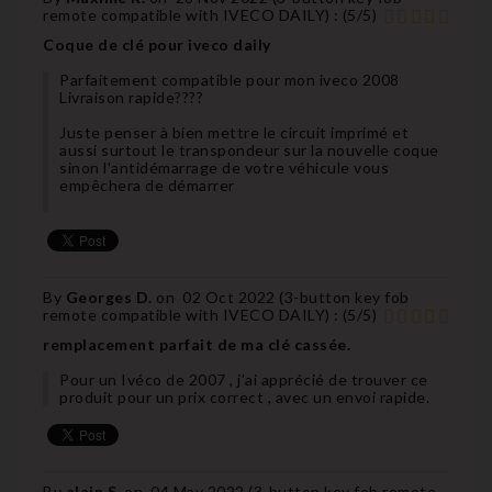
remote compatible with IVECO DAILY
) :
(
5
/
5
)
Coque de clé pour iveco daily
Parfaitement compatible pour mon iveco 2008
Livraison rapide????
Juste penser à bien mettre le circuit imprimé et
aussi surtout le transpondeur sur la nouvelle coque
sinon l'antidémarrage de votre véhicule vous
empêchera de démarrer
By
Georges D.
on
02 Oct 2022 (
3-button key fob
remote compatible with IVECO DAILY
) :
(
5
/
5
)
remplacement parfait de ma clé cassée.
Pour un Ivéco de 2007 , j'ai apprécié de trouver ce
produit pour un prix correct , avec un envoi rapide.
By
alain S.
on
04 May 2022 (
3-button key fob remote