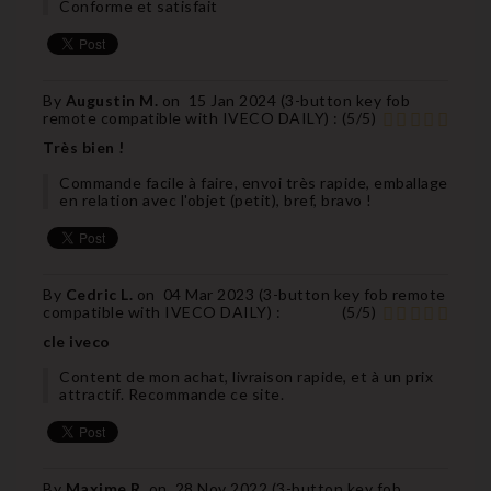
Conforme et satisfait
By
Augustin M.
on
15 Jan 2024 (
3-button key fob
remote compatible with IVECO DAILY
) :
(
5
/
5
)
Très bien !
Commande facile à faire, envoi très rapide, emballage
en relation avec l'objet (petit), bref, bravo !
By
Cedric L.
on
04 Mar 2023 (
3-button key fob remote
compatible with IVECO DAILY
) :
(
5
/
5
)
cle iveco
Content de mon achat, livraison rapide, et à un prix
attractif. Recommande ce site.
By
Maxime R.
on
28 Nov 2022 (
3-button key fob