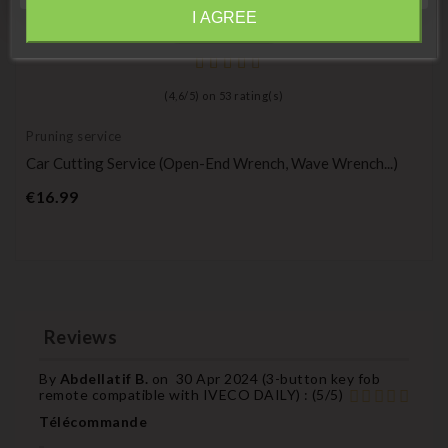
I AGREE
Information
(
4,6
/
5
) on
53
rating(s)
Pruning service
Car Cutting Service (open-End Wrench, Wave Wrench...)
Price
€16.99
Reviews
By
Abdellatif B.
on
30 Apr 2024 (
3-button key fob
remote compatible with IVECO DAILY
) :
(
5
/
5
)
Télécommande