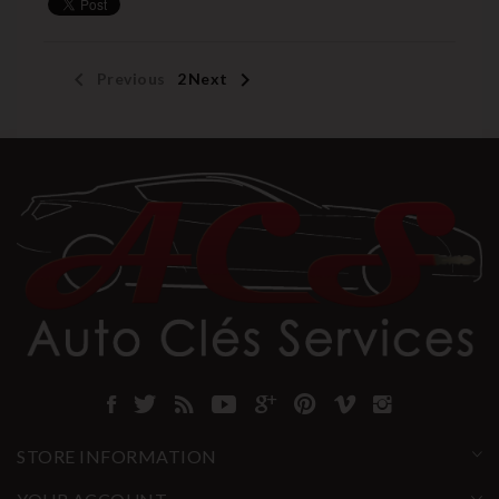


Previous
1
2
Next
STORE INFORMATION