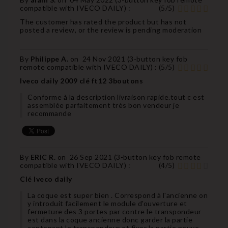
compatible with IVECO DAILY
) :
(
5
/
5
)
The customer has rated the product but has not
posted a review, or the review is pending moderation
By
Philippe A.
on
24 Nov 2021 (
3-button key fob
remote compatible with IVECO DAILY
) :
(
5
/
5
)
Iveco daily 2009 clé ft12 3boutons
Conforme à la description livraison rapide.tout c est
assemblée parfaitement très bon vendeur je
recommande
By
ERIC R.
on
26 Sep 2021 (
3-button key fob remote
compatible with IVECO DAILY
) :
(
4
/
5
)
Clé Iveco daily
La coque est super bien . Correspond à l'ancienne on
y introduit facilement le module d'ouverture et
fermeture des 3 portes par contre le transpondeur
est dans la coque ancienne donc garder la partie
contenant le transpondeur et fixer la partie neuve