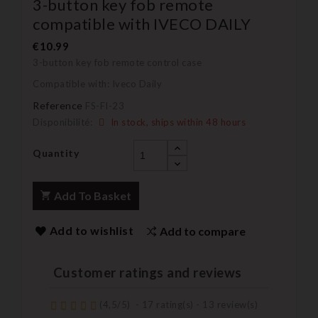
3-button key fob remote
compatible with IVECO DAILY
€10.99
3-button key fob remote control case
Compatible with: Iveco Daily
Reference
FS-FI-23
Disponibilité:
In stock, ships within 48 hours
Quantity
Add To Basket
Add to wishlist
Add to compare
Customer ratings and reviews
(
4,5
/
5
)
-
17
rating(s) -
13
review(s)