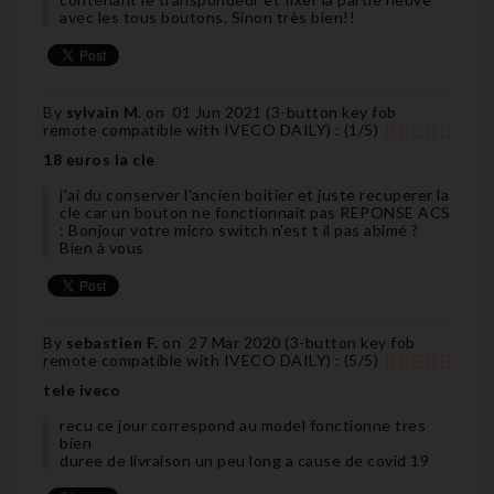
avec les tous boutons. Sinon très bien!!
By
sylvain M.
on
01 Jun 2021 (
3-button key fob
remote compatible with IVECO DAILY
) :
(
1
/
5
)
18 euros la cle
j'ai du conserver l'ancien boitier et juste recuperer la
cle car un bouton ne fonctionnait pas REPONSE ACS
: Bonjour votre micro switch n'est t il pas abimé ?
Bien à vous
By
sebastien F.
on
27 Mar 2020 (
3-button key fob
remote compatible with IVECO DAILY
) :
(
5
/
5
)
tele iveco
recu ce jour correspond au model fonctionne tres
bien
duree de livraison un peu long a cause de covid 19