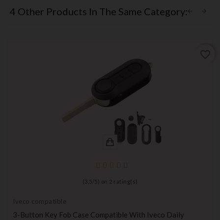
4 Other Products In The Same Category:
favorite_border
(
3,5
/
5
) on
2
rating(s)
Iveco compatible
3-Button Key Fob Case Compatible With Iveco Daily