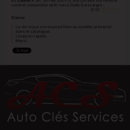
By
Daniel F.
on
24 Feb 2019 (
1-button key fob remote
control compatible with Iveco Daily Eurocargo
) :
(
5
/
5
)
Danou
La clé reçue correspond bien au modèle présenté
dans le catalogue.
Livraison rapide.
Merci.