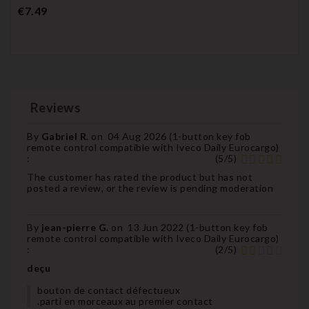
Price
€7.49
Reviews
By
Gabriel R.
on
04 Aug 2026 (
1-button key fob
remote control compatible with Iveco Daily Eurocargo
)
:
(
5
/
5
)
The customer has rated the product but has not
posted a review, or the review is pending moderation
By
jean-pierre G.
on
13 Jun 2022 (
1-button key fob
remote control compatible with Iveco Daily Eurocargo
)
:
(
2
/
5
)
deçu
bouton de contact défectueux
.parti en morceaux au premier contact