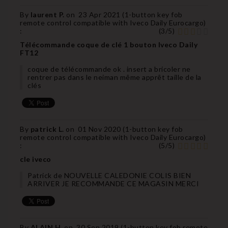
By
laurent P.
on
23 Apr 2021 (
1-button key fob
remote control compatible with Iveco Daily Eurocargo
)
:
(
3
/
5
)
Télécommande coque de clé 1 bouton Iveco Daily
FT12
coque de télécommande ok . insert a bricoler ne
rentrer pas dans le neiman même apprêt taille de la
clés
By
patrick L.
on
01 Nov 2020 (
1-button key fob
remote control compatible with Iveco Daily Eurocargo
)
:
(
5
/
5
)
cle iveco
Patrick de NOUVELLE CALEDONIE COLIS BIEN
ARRIVER JE RECOMMANDE CE MAGASIN MERCI
By
ALAIN H.
on
30 Sep 2019 (
1-button key fob remote