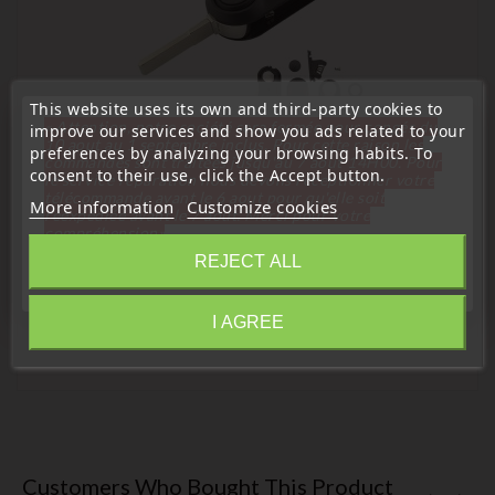
This website uses its own and third-party cookies to
« Attention, notre société sera fermée pour congés du
improve our services and show you ads related to your
10 aout au 1 septembre inclus. Pour cette raison les
preferences by analyzing your browsing habits. To
commandes sont traitées jusqu'au 7 aout
14H00. Pour
consent to their use, click the Accept button.
le service réparation nous devons réceptionner votre
télécommande avant le 6 aout pour qu'elle soit
More information
Customize cookies
(
3,5
/
5
) on
2
rating(s)
réexpédiée avant le 7 aout. Merci pour votre
compréhension»
Iveco compatible
REJECT ALL
Close
3-Button Key Fob Case Compatible With Iveco Daily
Price
€10.99
I AGREE
Information
Customers Who Bought This Product