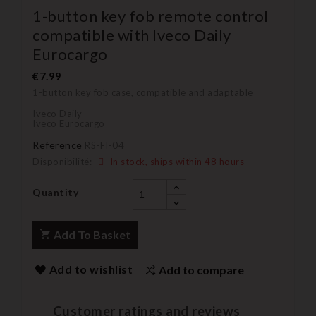
1-button key fob remote control
compatible with Iveco Daily
Eurocargo
€7.99
1-button key fob case, compatible and adaptable
Iveco Daily
Iveco Eurocargo
Reference
RS-FI-04
Disponibilité:
In stock, ships within 48 hours
Quantity
Add To Basket
Add to wishlist
Add to compare
Customer ratings and reviews