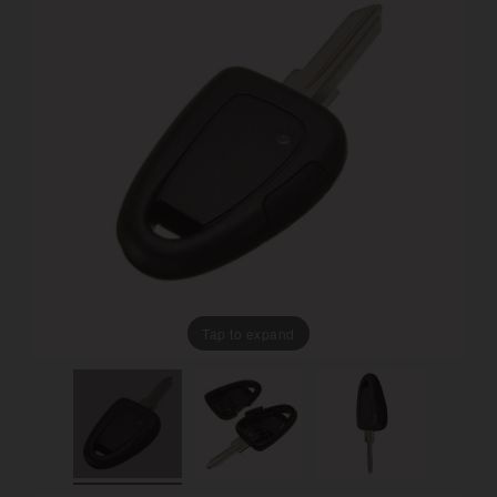
Tap to expand