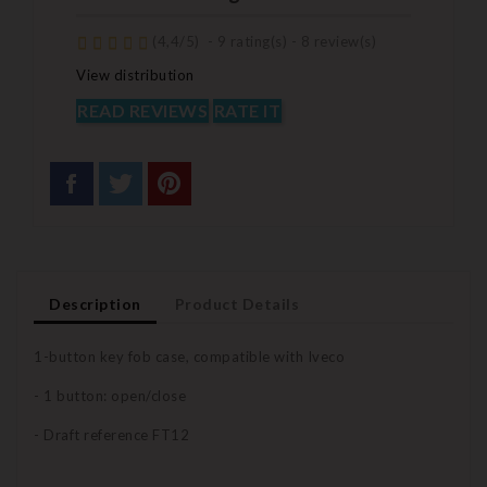
(
4,4
/
5
)
-
9
rating(s) -
8
review(s)
View distribution
READ REVIEWS
RATE IT
Description
Product Details
1-button key fob case, compatible with Iveco
- 1 button: open/close
- Draft reference FT12