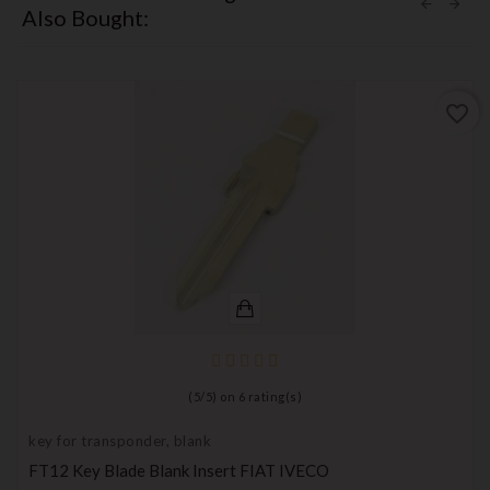
Also Bought:
favorite_border
(
5
/
5
) on
6
rating(s)
key for transponder, blank
FT12 Key Blade Blank Insert FIAT IVECO