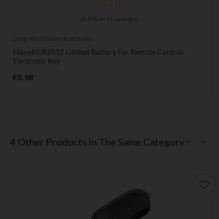
(
4,3
/
5
) on
11
rating(s)
Long-life lithium batteries
Maxell CR2032 Lithium Battery For Remote Control,
Electronic Key
Price
€0.98
4 Other Products In The Same Category:
favorite_border