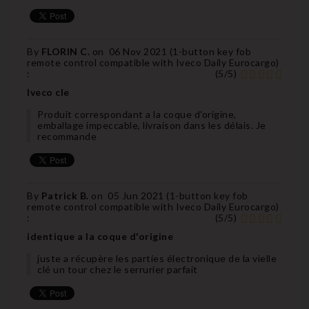
By
FLORIN C.
on
06 Nov 2021 (
1-button key fob
remote control compatible with Iveco Daily Eurocargo
)
:
(
5
/
5
)
Iveco cle
Produit correspondant a la coque d'origine,
emballage impeccable, livraison dans les délais. Je
recommande
By
Patrick B.
on
05 Jun 2021 (
1-button key fob
remote control compatible with Iveco Daily Eurocargo
)
:
(
5
/
5
)
identique a la coque d'origine
juste a récupère les parties électronique de la vielle
clé un tour chez le serrurier parfait