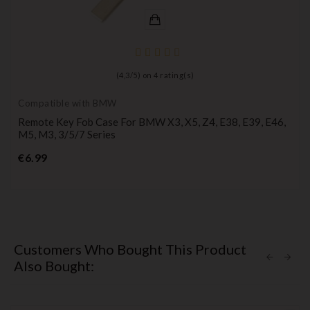
(
4,3
/
5
) on
4
rating(s)
Compatible with BMW
Remote Key Fob Case For BMW X3, X5, Z4, E38, E39, E46,
M5, M3, 3/5/7 Series
Price
€6.99
Customers Who Bought This Product
Also Bought: