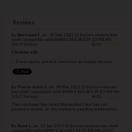
Reviews
By
Bertrand F.
on
18 Sep 2025 (
3-button remote key
shell compatible with BMW E36 E38 E39 Z3 M3 M5
3/5/7 Series
) :
(
5
/
5
)
Clé bmw e36
Envoi rapide, produit conforme de bonne facture.
By
Pierre-Alain S.
on
09 Mar 2022 (
3-button remote
key shell compatible with BMW E36 E38 E39 Z3 M3 M5
3/5/7 Series
) :
(
4
/
5
)
The customer has rated the product but has not
posted a review, or the review is pending moderation
By
René L.
on
12 Jan 2019 (
3-button remote key shell
compatible with BMW E36 E38 E39 Z3 M3 M5 3/5/7