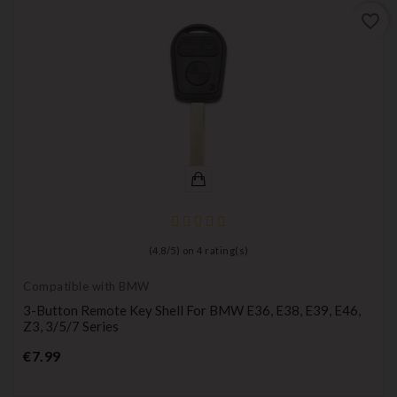
favorite_border
(
4,8
/
5
) on
4
rating(s)
Compatible with BMW
3-Button Remote Key Shell For BMW E36, E38, E39, E46,
Z3, 3/5/7 Series
Price
€7.99