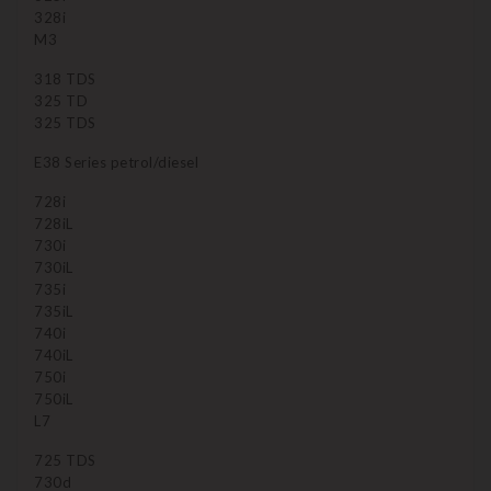
328i
M3
318 TDS
325 TD
325 TDS
E38 Series petrol/diesel
728i
728iL
730i
730iL
735i
735iL
740i
740iL
750i
750iL
L7
725 TDS
730d