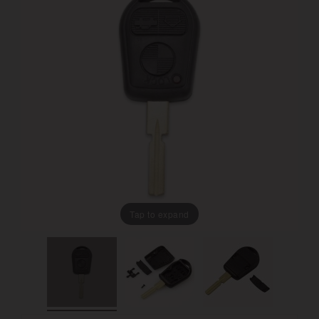
Tap to expand