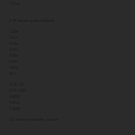
740d
E39 Series petrol/diesel
520i
523i
528i
525i
530i
535i
540i
M5
525 TD
525 TDS
530d
525d
520d
Z3 series roadster, coupe