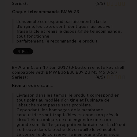
Series
) :
(
5
/
5
)
Coque telecommande BMW Z3
L'ensemble correspond parfaitement à la clé
d'origine, les cotes sont identiques, après avoir
fraisé la clé et remis le dispositif de télécommande ,
tout fonctionne
parfaitement, je recommande le produit.
By
Alain C.
on
17 Jun 2017 (
3-button remote key shell
compatible with BMW E36 E38 E39 Z3 M3 M5 3/5/7
Series
) :
(
4
/
5
)
Rien à redire sauf...
Livraison dans les temps, le produit correspond en
tout point au modèle d'origine et l'usinage de
l'ébauche s'est passé sans problème.
Cependant, les bombages de la membrane
conductrice sont trop faibles et donc trop près du
circuit électronique, ce qui engendre une trop
grande sensibilité (un appui involontaire sur la clé qui
se trouve dans la poche déverrouille le véhicule).
Je conseille de conserver la membrane d'origine, si