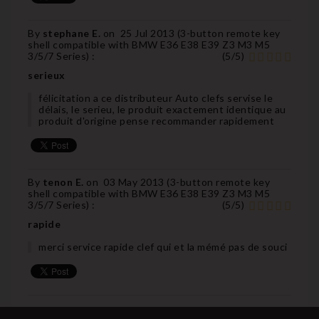
By
stephane E.
on
25 Jul 2013 (
3-button remote key
shell compatible with BMW E36 E38 E39 Z3 M3 M5
3/5/7 Series
) :
(
5
/
5
)
serieux
félicitation a ce distributeur Auto clefs servise le
délais, le serieu, le produit exactement identique au
produit d'origine pense recommander rapidement
By
tenon E.
on
03 May 2013 (
3-button remote key
shell compatible with BMW E36 E38 E39 Z3 M3 M5
3/5/7 Series
) :
(
5
/
5
)
rapide
merci service rapide clef qui et la mémé pas de souci