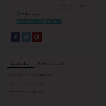
(
4,8
/
5
)
-
8
rating(s) -
7
review(s)
View distribution
READ REVIEWS
RATE IT
Description
Product Details
BMW compatible key fob case
- 3 buttons: open/close/trunk
- Key blade with groove