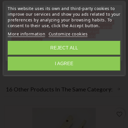
This website uses its own and third-party cookies to
Description
Product Details
« Attention, notre société sera fermée pour congés du
improve our services and show you ads related to your
10 aout au 1 septembre inclus. Pour cette raison les
preferences by analyzing your browsing habits. To
commandes sont traitées jusqu'au 7 aout
14H00. Pour
consent to their use, click the Accept button.
for a housing model with a retractable blade
le service réparation nous devons réceptionner votre
télécommande avant le 6 aout pour qu'elle soit
More information
Customize cookies
Comparison:
réexpédiée avant le 7 aout. Merci pour votre
compréhension»
Jma:
REJECT ALL
Close
Errebi:
Silca: HYN14R
I AGREE
Orion:
Information
16 Other Products In The Same Category:
favorite_border