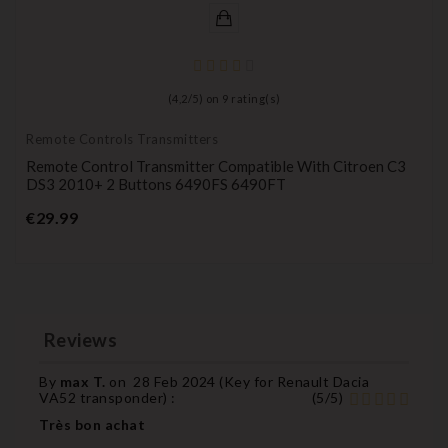
(
4,2
/
5
) on
9
rating(s)
Remote Controls Transmitters
Remote Control Transmitter Compatible With Citroen C3
DS3 2010+ 2 Buttons 6490FS 6490FT
Price
€29.99
Reviews
By
max T.
on
28 Feb 2024 (
Key for Renault Dacia
VA52 transponder
) :
(
5
/
5
)
Très bon achat