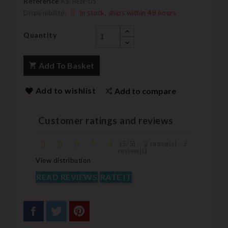
Reference
KS-REN-05
Disponibilité:
In stock, ships within 48 hours
Quantity
Add To Basket
Add to wishlist
Add to compare
Customer ratings and reviews
(
5
/
5
)
-
2
rating(s) -
2
review(s)
View distribution
READ REVIEWS
RATE IT