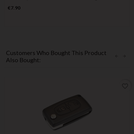
Price
€7.90
Customers Who Bought This Product
Also Bought:
favorite_border