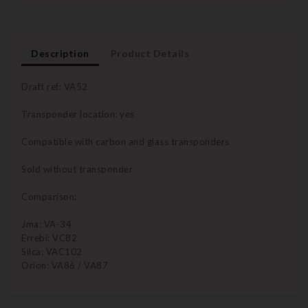
Description
Product Details
Draft ref: VA52
Transponder location: yes
Compatible with carbon and glass transponders
Sold without transponder
Comparison:
Jma: VA-34
Errebi: VC82
Silca: VAC102
Orion: VA86 / VA87