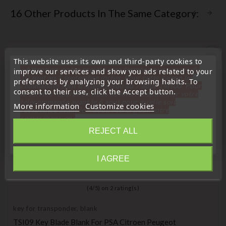
16 Other Products In The Same Category:
favorite_border
This website uses its own and third-party cookies to
« Attention, notre société sera fermée pour congés du
improve our services and show you ads related to your
10 aout au 1 septembre inclus. Pour cette raison les
preferences by analyzing your browsing habits. To
commandes sont traitées jusqu'au 7 aout
14H00. Pour
consent to their use, click the Accept button.
le service réparation nous devons réceptionner votre
télécommande avant le 6 aout pour qu'elle soit
More information
Customize cookies
réexpédiée avant le 7 aout. Merci pour votre
compréhension»
REJECT ALL
Close
I AGREE
Information
(
4
/
5
) on
2
rating(s)
key for transponder, blank
TSI09 Key Blade Blank For PSA Citroen Peugeot