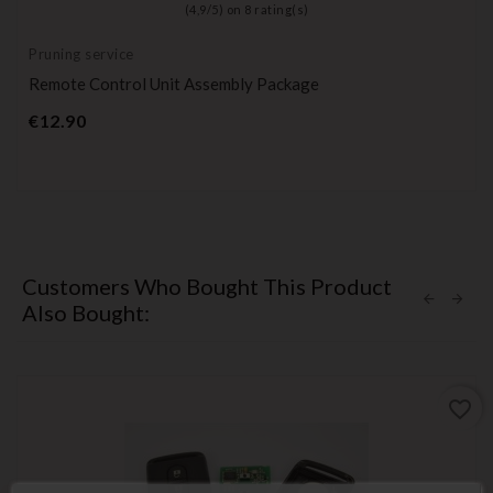
(
4,9
/
5
) on
8
rating(s)
Pruning service
Remote Control Unit Assembly Package
Price
€12.90
Customers Who Bought This Product
Also Bought:
favorite_border