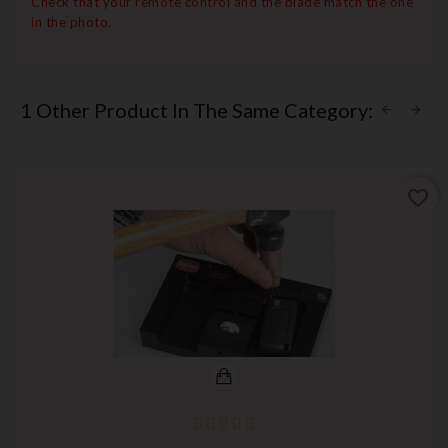
Check that your remote control and the blade match the one
in the photo.
1 Other Product In The Same Category:
favorite_border