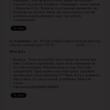
clipsable) ; à la rigueur,on peut palier en utilisant
l'ancien couvercle d'origine ! Dommage : envoi rapide
! Réponse ACS : Bonjour vous pouvez demander un
échange au service client car nous n'avons pas de
problème habituellement avec cet article.
Cordialement
By
Edmond L.
on
19 Sep 2016 (
Cobra 2-button key fob
remote control case 7777
) :
(
5
/
5
)
Mon Avis
Bonjour. Tout est parfait. Faire mieux ne serait pas
bien. Contacts agréables. Suivi de la commande et
du colis très bien. Marchandise au top. Prix très
compétitifs. Que voulez-vous faire pour satisfaire
encore plus votre clientèle???? Rien. Il n'y a vraiment
rien à faire. Un seul conseil. Continuez. Merci et
bravo.
Edmond LANGENBRUNNER