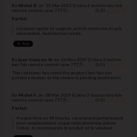
By
Michel B.
on
31 Mar 2022 (
Cobra 2-button key fob
remote control case 7777
) :
(
5
/
5
)
Parfait
Livraison rapide et soignée, article conforme et prix
raisonnable. Satisfaction totale.
By
jean-francois N.
on
26 Nov 2019 (
Cobra 2-button
key fob remote control case 7777
) :
(
5
/
5
)
The customer has rated the product but has not
posted a review, or the review is pending moderation
By
Michel F.
on
08 Mar 2019 (
Cobra 2-button key fob
remote control case 7777
) :
(
5
/
5
)
Parfait
Produit livré en 48 heures, correspond parfaitement
pour remplacement coque télécommande alarme
Cobra. Je recommande le produit et le vendeur.