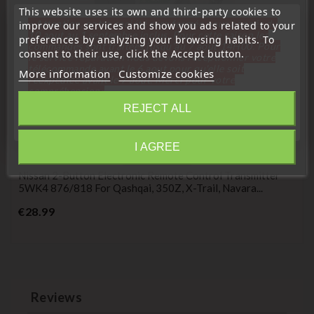
This website uses its own and third-party cookies to
« Attention, notre société sera fermée pour congés du
improve our services and show you ads related to your
10 aout au 1 septembre inclus. Pour cette raison les
preferences by analyzing your browsing habits. To
commandes sont traitées jusqu'au 7 aout
14H00. Pour
consent to their use, click the Accept button.
le service réparation nous devons réceptionner votre
télécommande avant le 6 aout pour qu'elle soit
More information
Customize cookies
réexpédiée avant le 7 aout. Merci pour votre
compréhension»
REJECT ALL
Close
(
1
/
5
) on
1
rating(s)
I AGREE
Information
Remote Controls Transmitters
Nissan 2-Button Electronic Remote Control Transmitter
5WK4 876/818 For Qashqai, 350Z, X-Trail, Navara...
Price
€28.99
Reviews