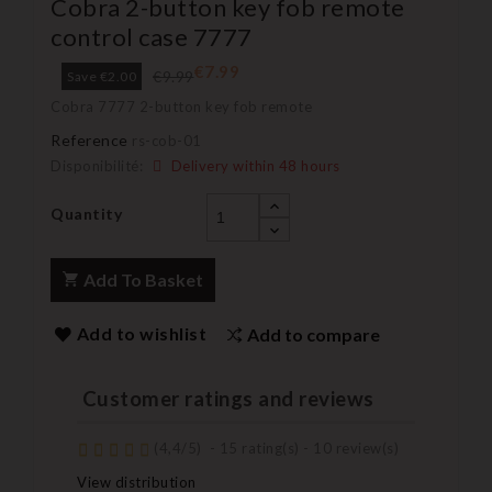
Cobra 2-button key fob remote
control case 7777
€7.99
€9.99
Save €2.00
Cobra 7777 2-button key fob remote
Reference
rs-cob-01
Disponibilité:
Delivery within 48 hours
Quantity
Add To Basket
Add to wishlist
Add to compare
Customer ratings and reviews
(
4,4
/
5
)
-
15
rating(s) -
10
review(s)
View distribution