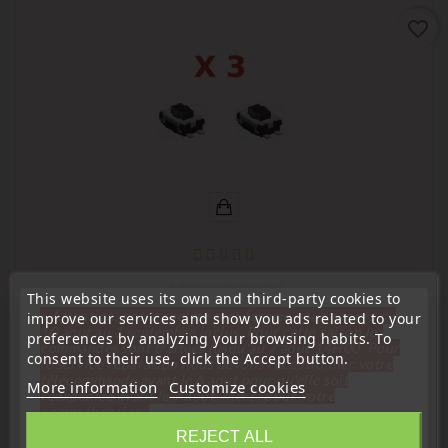
favorite_border
(
4,8
/
5
) on
19
rating(s)
This website uses its own and third-party cookies to
« Attention, notre société sera fermée pour congés du
improve our services and show you ads related to your
Push button switch
10 aout au 1 septembre inclus. Pour cette raison les
preferences by analyzing your browsing habits. To
commandes sont traitées jusqu'au 7 aout
14H00. Pour
Set Of 3 Push-Button Switches For Peugeot Citroën
consent to their use, click the Accept button.
le service réparation nous devons réceptionner votre
Renault Remote Control
télécommande avant le 6 aout pour qu'elle soit
More information
Customize cookies
réexpédiée avant le 7 aout. Merci pour votre
Price
€2.90
compréhension»
REJECT ALL
Close