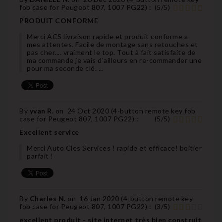
fob case for Peugeot 807, 1007 PG22
) :
(
5
/
5
)
PRODUIT CONFORME
Merci ACS livraison rapide et produit conforme a
mes attentes. Facile de montage sans retouches et
pas cher.... vraiment le top. Tout à fait satisfaite de
ma commande je vais d'ailleurs en re-commander une
pour ma seconde clé. ...
By
yvan R.
on
24 Oct 2020 (
4-button remote key fob
case for Peugeot 807, 1007 PG22
) :
(
5
/
5
)
Excellent service
Merci Auto Cles Services ! rapide et efficace! boitier
parfait !
By
Charles N.
on
16 Jan 2020 (
4-button remote key
fob case for Peugeot 807, 1007 PG22
) :
(
3
/
5
)
excellent produit - site internet très bien construit