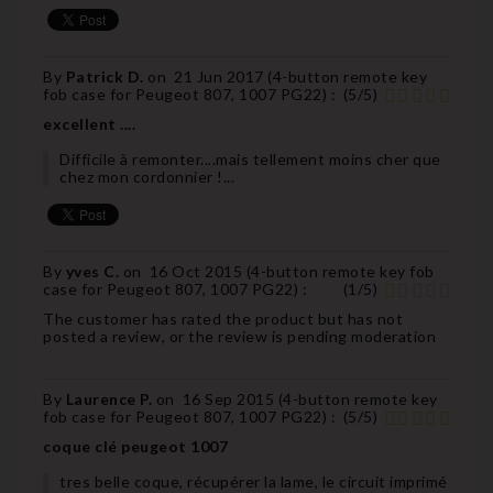
By
Patrick D.
on
21 Jun 2017 (
4-button remote key
fob case for Peugeot 807, 1007 PG22
) :
(
5
/
5
)
excellent ....
Difficile à remonter....mais tellement moins cher que
chez mon cordonnier !...
By
yves C.
on
16 Oct 2015 (
4-button remote key fob
case for Peugeot 807, 1007 PG22
) :
(
1
/
5
)
The customer has rated the product but has not
posted a review, or the review is pending moderation
By
Laurence P.
on
16 Sep 2015 (
4-button remote key
fob case for Peugeot 807, 1007 PG22
) :
(
5
/
5
)
coque clé peugeot 1007
tres belle coque, récupérer la lame, le circuit imprimé