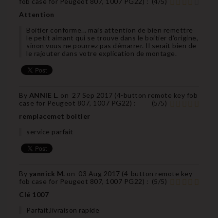
fob case for Peugeot 807, 1007 PG22
) :
(
4
/
5
)
Attention
Boitier conforme... mais attention de bien remettre
le petit aimant qui se trouve dans le boitier d'origine,
sinon vous ne pourrez pas démarrer. Il serait bien de
le rajouter dans votre explication de montage.
By
ANNIE L.
on
27 Sep 2017 (
4-button remote key fob
case for Peugeot 807, 1007 PG22
) :
(
5
/
5
)
remplacemet boitier
service parfait
By
yannick M.
on
03 Aug 2017 (
4-button remote key
fob case for Peugeot 807, 1007 PG22
) :
(
5
/
5
)
Clé 1007
Parfait,livraison rapide