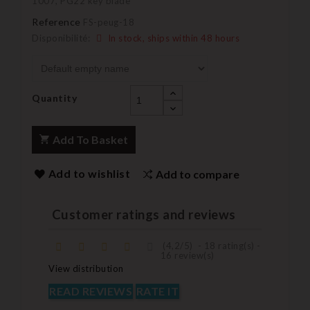
1007, PG22 key blade
Reference
FS-peug-18
Disponibilité:
In stock, ships within 48 hours
Quantity
Add To Basket
Add to wishlist
Add to compare
Customer ratings and reviews
(
4,2
/
5
)
-
18
rating(s) -
16
review(s)
View distribution
READ REVIEWS
RATE IT