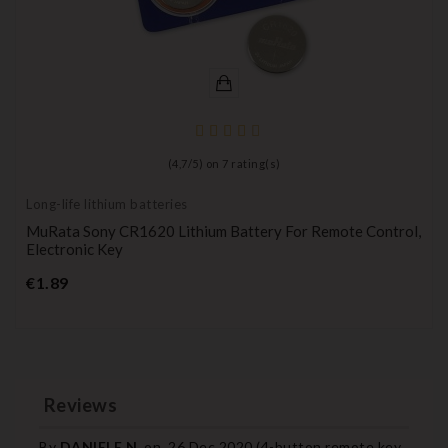
(
4,7
/
5
) on
7
rating(s)
Long-life lithium batteries
MuRata Sony CR1620 Lithium Battery For Remote Control,
Electronic Key
Price
€1.89
Reviews
By
DANIELE N.
on
26 Dec 2020 (
4-button remote key