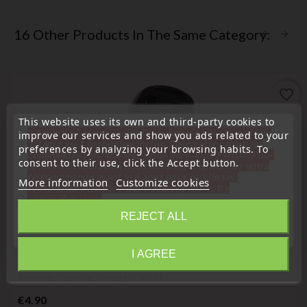
16 Other Products In The Same Category:
favorite_border
This website uses its own and third-party cookies to
« Attention, notre société sera fermée pour congés du
improve our services and show you ads related to your
10 aout au 1 septembre inclus. Pour cette raison les
preferences by analyzing your browsing habits. To
commandes sont traitées jusqu'au 7 aout
14H00. Pour
consent to their use, click the Accept button.
le service réparation nous devons réceptionner votre
télécommande avant le 6 aout pour qu'elle soit
More information
Customize cookies
réexpédiée avant le 7 aout. Merci pour votre
compréhension»
REJECT ALL
Close
Compatible with Toyota
I AGREE
Information
Remote Key Fob Case For Toyota RAV4, Celica, Prius,
Avensis, Corolla, Verso (TOY67)
Price
€4.90