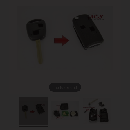
Tap to expand