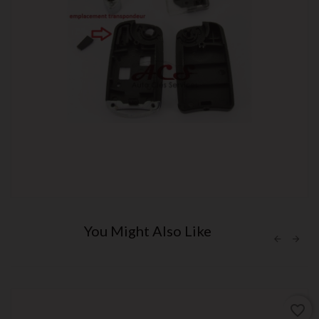
You Might Also Like
favorite_border