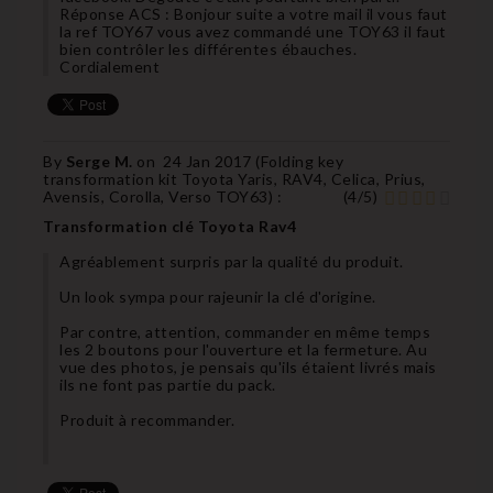
Réponse ACS : Bonjour suite a votre mail il vous faut
la ref TOY67 vous avez commandé une TOY63 il faut
bien contrôler les différentes ébauches.
Cordialement
By
Serge M.
on
24 Jan 2017 (
Folding key
transformation kit Toyota Yaris, RAV4, Celica, Prius,
Avensis, Corolla, Verso TOY63
) :
(
4
/
5
)
Transformation clé Toyota Rav4
Agréablement surpris par la qualité du produit.
Un look sympa pour rajeunir la clé d'origine.
Par contre, attention, commander en même temps
les 2 boutons pour l'ouverture et la fermeture. Au
vue des photos, je pensais qu'ils étaient livrés mais
ils ne font pas partie du pack.
Produit à recommander.