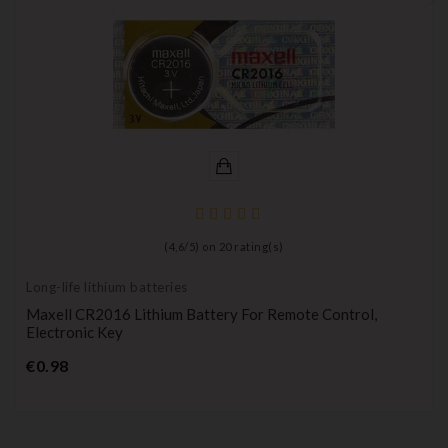
(
4,6
/
5
) on
20
rating(s)
Long-life lithium batteries
Maxell CR2016 Lithium Battery For Remote Control,
Electronic Key
Price
€0.98