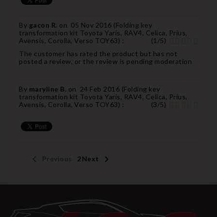
By
gacon R.
on
05 Nov 2016 (
Folding key
transformation kit Toyota Yaris, RAV4, Celica, Prius,
Avensis, Corolla, Verso TOY63
) :
(
1
/
5
)
The customer has rated the product but has not
posted a review, or the review is pending moderation
By
maryline B.
on
24 Feb 2016 (
Folding key
transformation kit Toyota Yaris, RAV4, Celica, Prius,
Avensis, Corolla, Verso TOY63
) :
(
3
/
5
)


Previous
1
2
Next