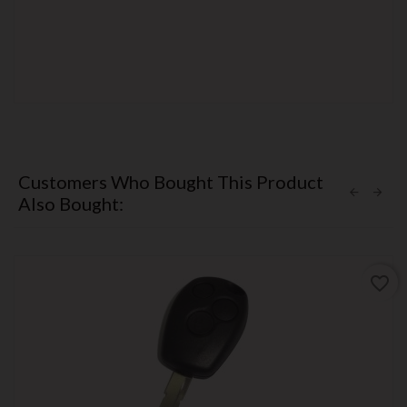
Customers Who Bought This Product
Also Bought:
favorite_border