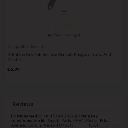
(
4,8
/
5
) on
5
rating(s)
Compatible Renault
3-Button Key Fob Remote Renault Kangoo, Trafic, And
Master
Price
€6.99
Reviews
By
Mohamed D.
on
15 Feb 2022 (
Folding key
transformation kit Toyota Yaris, RAV4, Celica, Prius,
Avensis, Corolla, Verso TOY63
) :
(
5
/
5
)