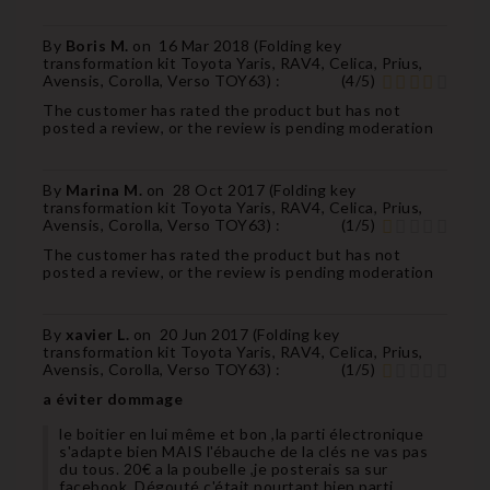
By
Boris M.
on
16 Mar 2018 (
Folding key
transformation kit Toyota Yaris, RAV4, Celica, Prius,
Avensis, Corolla, Verso TOY63
) :
(
4
/
5
)
The customer has rated the product but has not
posted a review, or the review is pending moderation
By
Marina M.
on
28 Oct 2017 (
Folding key
transformation kit Toyota Yaris, RAV4, Celica, Prius,
Avensis, Corolla, Verso TOY63
) :
(
1
/
5
)
The customer has rated the product but has not
posted a review, or the review is pending moderation
By
xavier L.
on
20 Jun 2017 (
Folding key
transformation kit Toyota Yaris, RAV4, Celica, Prius,
Avensis, Corolla, Verso TOY63
) :
(
1
/
5
)
a éviter dommage
le boitier en lui même et bon ,la parti électronique
s'adapte bien MAIS l'ébauche de la clés ne vas pas
du tous. 20€ a la poubelle ,je posterais sa sur
facebook. Dégouté c'était pourtant bien parti.