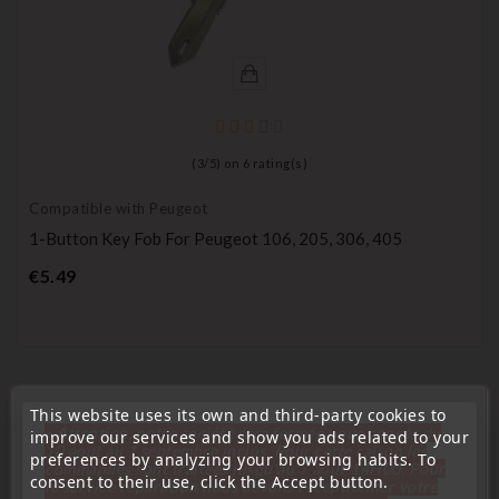
(
3
/
5
) on
6
rating(s)
Compatible with Peugeot
1-Button Key Fob For Peugeot 106, 205, 306, 405
Price
€5.49
This website uses its own and third-party cookies to
« Attention, notre société sera fermée pour congés du
improve our services and show you ads related to your
16 Other Products In The Same Category:
10 aout au 1 septembre inclus. Pour cette raison les
preferences by analyzing your browsing habits. To
commandes sont traitées jusqu'au 7 aout
14H00. Pour
consent to their use, click the Accept button.
le service réparation nous devons réceptionner votre