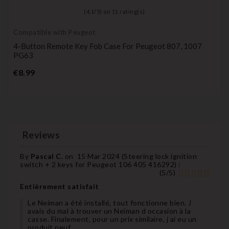
(
4,1
/
5
) on
11
rating(s)
Compatible with Peugeot
4-Button Remote Key Fob Case For Peugeot 807, 1007
PG63
Price
€8.99
Reviews
By
Pascal C.
on
15 Mar 2024 (
Steering lock ignition
switch + 2 keys for Peugeot 106 405 416292
) :
(
5
/
5
)
Entièrement satisfait
Le Neiman a été installé, tout fonctionne bien. J
avais du mal à trouver un Neiman d occasion à la
casse. Finalement, pour un prix similaire, j ai eu un
produit neuf.