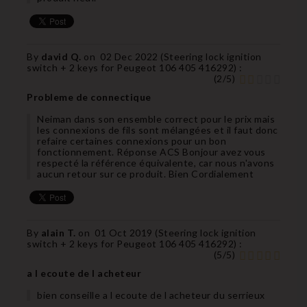
By
david Q.
on
02 Dec 2022 (
Steering lock ignition
switch + 2 keys for Peugeot 106 405 416292
) :
(
2
/
5
)
Probleme de connectique
Neiman dans son ensemble correct pour le prix mais
les connexions de fils sont mélangées et il faut donc
refaire certaines connexions pour un bon
fonctionnement. Réponse ACS Bonjour avez vous
respecté la référence équivalente, car nous n'avons
aucun retour sur ce produit. Bien Cordialement
By
alain T.
on
01 Oct 2019 (
Steering lock ignition
switch + 2 keys for Peugeot 106 405 416292
) :
(
5
/
5
)
a l ecoute de l acheteur
bien conseille a l ecoute de l acheteur du serrieux