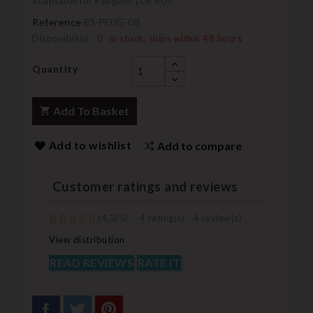
adaptable for Peugeot 106 405
Reference
BS-PEUG-08
Disponibilité:
In stock, ships within 48 hours
Quantity
Add To Basket
Add to wishlist
Add to compare
Customer ratings and reviews
(
4,3
/
5
)
-
4
rating(s) -
4
review(s)
View distribution
READ REVIEWS
RATE IT