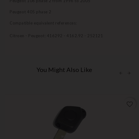
Peugeot 106 phase 2 from 1996 to 2005
Peugeot 405 phase 2
Compatible equivalent references:
Citroen - Peugeot: 416292 - 4162.92 - 252121
You Might Also Like
favorite_border