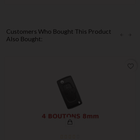
Customers Who Bought This Product
Also Bought:
favorite_border