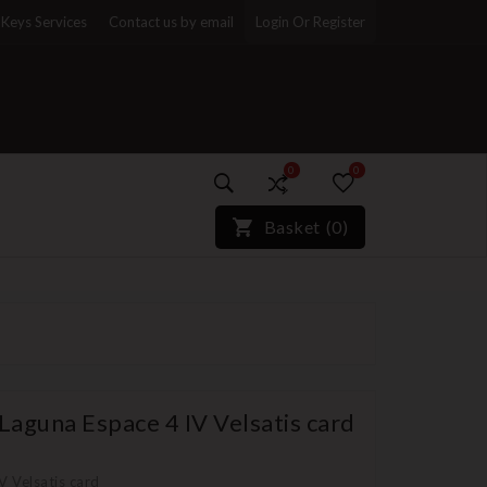
Keys Services
Contact us by email
Login Or Register
0
0
)*}
Basket
(
0
)
Laguna Espace 4 IV Velsatis card
V Velsatis card