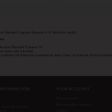
for Renault Laguna Espace 4 IV Velsatis card
) :
ine
 de mon Renault Espace IV.
pour que cela s’insère.
is comme clé étanche à emmener dans l’eau, je n’ai pas d’inconvénient
 INFORMATION
YOUR ACCOUNT
Personal info
Merchandise returns
u Pont de l'Arche
Orders
erck