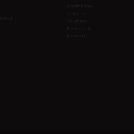
Credit notes
:
Addresses
46951
Vouchers
My wishlists
My alerts