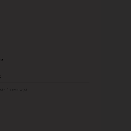
re
s
s) -
1
review(s)