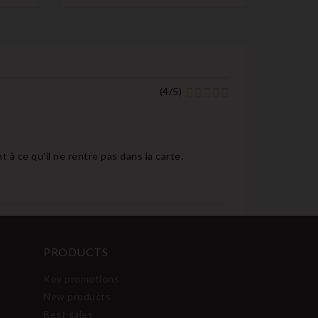
(
4
/
5
)
 à ce qu’il ne rentre pas dans la carte.
PRODUCTS
Key promotions
New products
Best sales