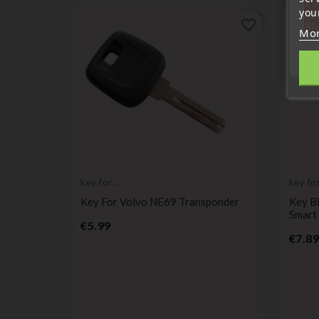
7 a
your
tél
favorite_border
favorite_border
Me
Mor
key for
key fo
transponder,
transp
nk
Key For Volvo NE69 Transponder
Key B
blank
blank
Smart
Price
€5.99
€7.89