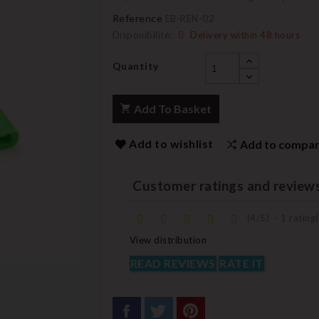
Reference
EB-REN-02
Disponibilité:
Delivery within 48 hours
Quantity
Add To Basket
Add to wishlist
Add to compa
Customer ratings and review
(
4
/
5
)
-
1
rating(
View distribution
READ REVIEWS
RATE IT