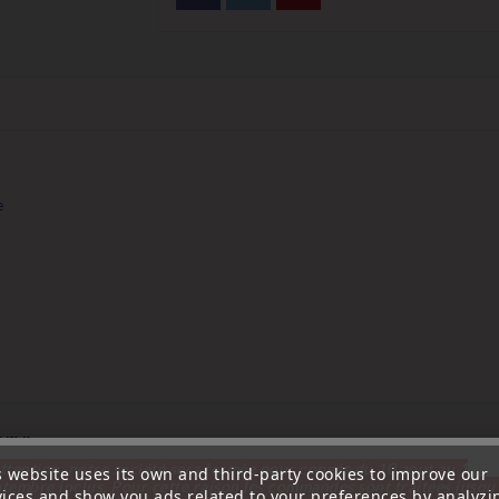
e
ry:
ttention, notre société sera fermée pour congés du 10 aout au 1
s website uses its own and third-party cookies to improve our
tembre inclus. Pour cette raison les commandes sont traitées jusqu
vices and show you ads related to your preferences by analyzi