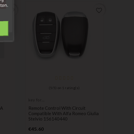
tre
ton.
out.
favorite_border
favorite_border
key for
transpond
Key For
blank
(
5
/
5
) on
1
rating(s)
DW5 Tra
Pr
€6.99
key for
transponder,
SA
Remote Control With Circuit
blank
Compatible With Alfa Romeo Giulia
Stelvio 156140440
Price
€45.60