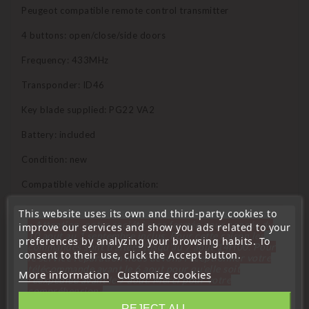
Peugeot compatible remote control transmitter
4 buttons: open/close/side doors
Frequency: 433MHz
Transponder: ID46
Key blade supplied: PG22 VA2
Battery: included
Condition: new
Compatible vehicle application:
1007 from 2004 to 2009
This website uses its own and third-party cookies to
« Attention, notre société sera fermée pour congés du
improve our services and show you ads related to your
Compatible equivalent reference:
10 aout au 1 septembre inclus. Pour cette raison les
preferences by analyzing your browsing habits. To
commandes sont traitées jusqu'au 7 aout
14H00. Pour
consent to their use, click the Accept button.
le service réparation nous devons réceptionner votre
649081 - 6554GQ
télécommande avant le 6 aout pour qu'elle soit
More information
Customize cookies
réexpédiée avant le 7 aout. Merci pour votre
Who can program this transmitter?
compréhension»
REJECT ALL