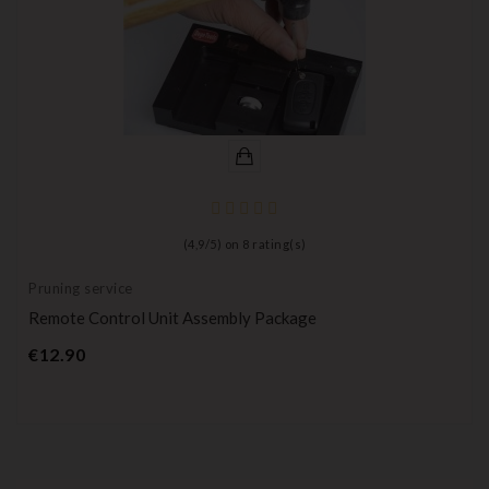
(
4,9
/
5
) on
8
rating(s)
Pruning service
Remote Control Unit Assembly Package
Price
€12.90