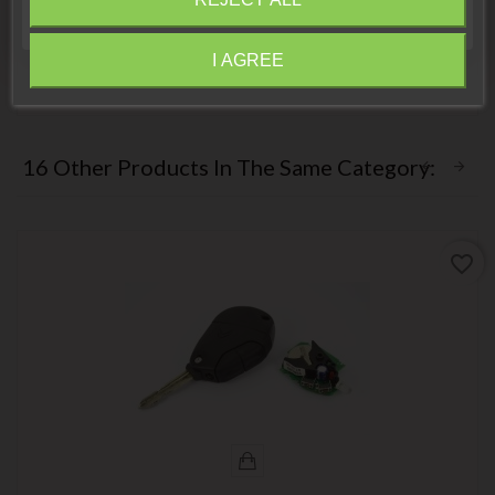
Peugeot Garage – Yes
Close
Detached garage – Yes
electromechanical technician – Yes
I AGREE
Auto Locksmith – Yes
Information
16 Other Products In The Same Category:
favorite_border