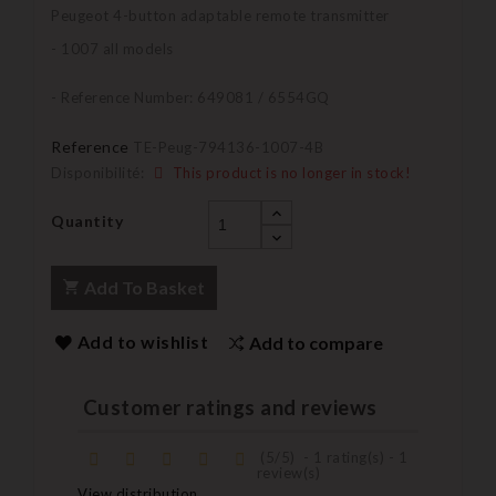
Peugeot 4-button adaptable remote transmitter
- 1007 all models
- Reference Number: 649081 / 6554GQ
Reference
TE-Peug-794136-1007-4B
Disponibilité:
This product is no longer in stock!
Quantity
Add To Basket
Add to wishlist
Add to compare
Customer ratings and reviews
(
5
/
5
)
-
1
rating(s) -
1
review(s)
View distribution