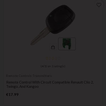
favorite_border
(
4
/
5
) on
2
rating(s)
Remote Controls Transmitters
Remote Control With Circuit Compatible Renault Clio 2,
Twingo, And Kangoo
Price
€17.99