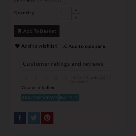
Reference
TR-PCF7931
Quantity
Add To Basket
Add to wishlist
Add to compare
Customer ratings and reviews
(
5
/
5
)
-
2
rating(s) -
2
review(s)
View distribution
READ REVIEWS
RATE IT