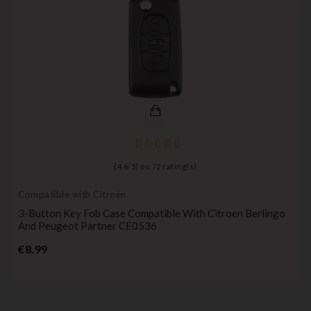
(
4,6
/
5
) on
72
rating(s)
Compatible with Citroën
3-Button Key Fob Case Compatible With Citroen Berlingo
And Peugeot Partner CE0536
Price
€8.99