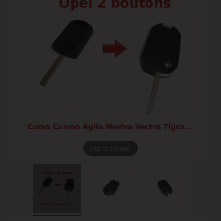
Tap to expand