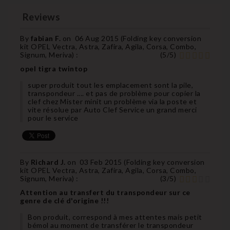
Reviews
By
fabian F.
on
06 Aug 2015 (
Folding key conversion
kit OPEL Vectra, Astra, Zafira, Agila, Corsa, Combo,
Signum, Meriva
) :
(
5
/
5
)
opel tigra twintop
super produit tout les emplacement sont la pile,
transpondeur .... et pas de problème pour copier la
clef chez Mister minit un problème via la poste et
vite résolue par Auto Clef Service un grand merci
pour le service
By
Richard J.
on
03 Feb 2015 (
Folding key conversion
kit OPEL Vectra, Astra, Zafira, Agila, Corsa, Combo,
Signum, Meriva
) :
(
3
/
5
)
Attention au transfert du transpondeur sur ce
genre de clé d'origine !!!
Bon produit, correspond à mes attentes mais petit
bémol au moment de transférer le transpondeur