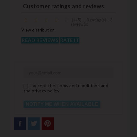
Customer ratings and reviews
(
4
/
5
)
-
3
rating(s) -
3
review(s)
View distribution
READ REVIEWS
RATE IT
I accept the terms and conditions and
the privacy policy
NOTIFY ME WHEN AVAILABLE