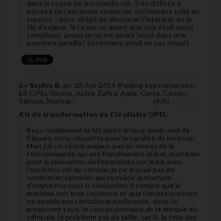
dans la coque de la nouvelle clé. Très difficile à
extraire de l'ancienne coque car visiblement collé au
support ; donc obligé de découper l'intérieur de la
clé d'origine. Si j'avais su avant que cela était aussi
compliqué, jamais je ne me serais lancé dans une
aventure pareille! (un homme avisé en vos deux!).
By
Sophie B.
on
25 Apr 2014 (
Folding key conversion
kit OPEL Vectra, Astra, Zafira, Agila, Corsa, Combo,
Signum, Meriva
) :
(
4
/
5
)
Kit de transformation de Clé pliable OPEL
Reçu rapidement le kit après le long week-end de
Pâques, donc chouette pour la rapidité de livraison.
Mais j'ai un soucis majeur, pas au niveau de la
télécommande qui est franchement nickel, mais bien
pour la réalisation de l'empreinte sur le kit avec
l'ancienne clé de voiture; je ne trouve pas de
cordonnier serrurier qui possède la machine
d'empreinte pour la réalisation, il semble que la
machine soit trop couteuse et que l'investissement
ne semble pas rentable actuellement. donc ils
proposent tous, le concessionnaire de la marque du
véhicule, le problème est de taille, car là, la folie des