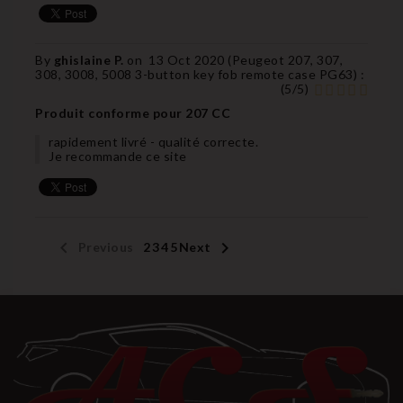
By
ghislaine P.
on
13 Oct 2020 (
Peugeot 207, 307,
308, 3008, 5008 3-button key fob remote case PG63
) :
(
5
/
5
)
Produit conforme pour 207 CC
rapidement livré - qualité correcte.
Je recommande ce site


Previous
1
2
3
4
5
Next