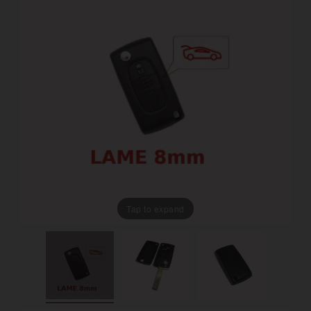
Tap to expand