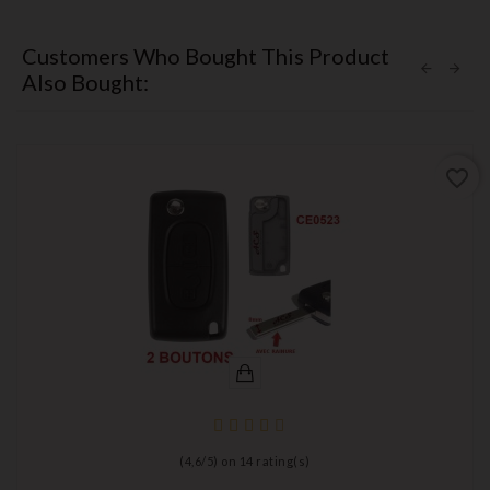
Customers Who Bought This Product
Also Bought:
favorite_border
(
4,6
/
5
) on
14
rating(s)