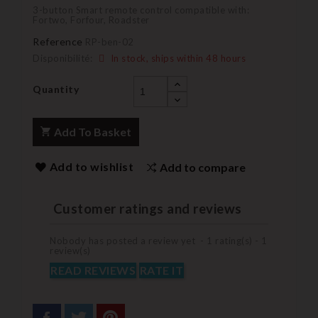
3-button Smart remote control compatible with:
Fortwo, Forfour, Roadster
Reference
RP-ben-02
Disponibilité:
In stock, ships within 48 hours
Quantity
Add To Basket
Add to wishlist
Add to compare
Customer ratings and reviews
Nobody has posted a review yet -
1
rating(s) -
1
review(s)
READ REVIEWS
RATE IT