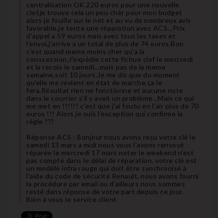
centralisation OK.220 euros pour une nouvelle
clef,je trouve cela un peu chèr pour mon budget
alors je fouille sur le net et au vu de nombreux avis
favorable,je tente une réparation avec ACS...Prix
d'appel a 59 euros mais avec tous les taxes et
l'envoi,j'arrive a un total de plus de 74 euros.Bon
c'est quand meme moins cher qu'a la
conssession.J'expédie cette fichue clef le mercredi
et la recois le samedi...mais pas de la meme
semaine,soit 10 jours.Je me dis que du moment
qu'elle me revient en état de marche,ça le
fera.Résultat rien ne fonctionne et aucune note
dans le courrier s'il y avait un problème...Mais ce qui
me met en !!!!!! c'est que j'ai foutu en l'air plus de 70
euros !!! Alors je suis l'exception qui confirme la
règle ???
Réponse ACS : Bonjour nous avons reçu votre clé le
samedi 13 mars a midi nous vous l'avons renvoyé
réparée le mercredi 17 mars noter le weekend n'est
pas compté dans le délai de réparation, votre clé est
un modèle infra rouge qui doit être synchronisé à
l'aide du code de sécurité Renault, nous avons fourni
la procédure par email ou d’ailleurs nous sommes
resté dans réponse de votre part depuis ce jour.
Bien à vous le service client