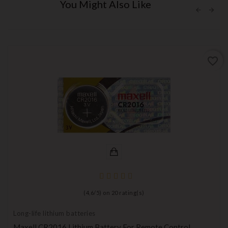
You Might Also Like
favorite_border
(
4,6
/
5
) on
20
rating(s)
Long-life lithium batteries
Maxell CR2016 Lithium Battery For Remote Control,