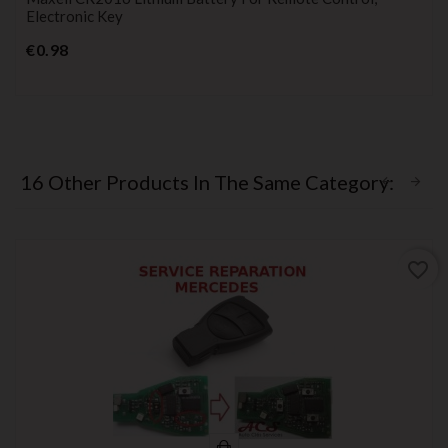
Electronic Key
Price
€0.98
16 Other Products In The Same Category:
favorite_border