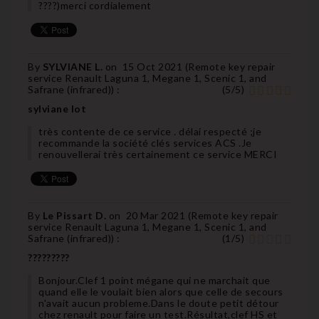
????)merci cordialement
By
SYLVIANE L.
on
15 Oct 2021 (
Remote key repair
service Renault Laguna 1, Megane 1, Scenic 1, and
Safrane (infrared)
) :
(
5
/
5
)
sylviane lot
très contente de ce service . délai respecté ;je
recommande la société clés services ACS .Je
renouvellerai très certainement ce service MERCI
By
Le Pissart D.
on
20 Mar 2021 (
Remote key repair
service Renault Laguna 1, Megane 1, Scenic 1, and
Safrane (infrared)
) :
(
1
/
5
)
?????????
Bonjour.Clef 1 point mégane qui ne marchait que
quand elle le voulait bien alors que celle de secours
n'avait aucun probleme.Dans le doute petit détour
chez renault pour faire un test.Résultat,clef HS et