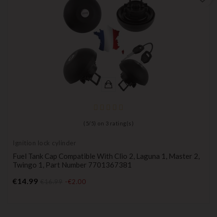
(
5
/
5
) on
3
rating(s)
Ignition lock cylinder
Fuel Tank Cap Compatible With Clio 2, Laguna 1, Master 2,
Twingo 1, Part Number 7701367381
Price
€14.99
€16.99
-€2.00