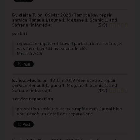
By
claire T.
on
06 Mar 2020 (
Remote key repair
service Renault Laguna 1, Megane 1, Scenic 1, and
Safrane (infrared)
) :
(
5
/
5
)
parfait
réparation rapide et travail parfait, rien à redire, je
vais faire bientôt ma seconde clé.
Merci à ACS
By
jean-luc S.
on
12 Jan 2019 (
Remote key repair
service Renault Laguna 1, Megane 1, Scenic 1, and
Safrane (infrared)
) :
(
4
/
5
)
service reparation
prestation serieuse et tres rapide mais j aurai bien
voulu avoir un detail des reparations