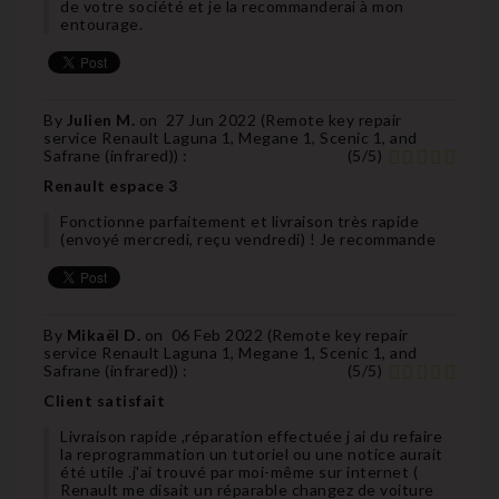
de votre société et je la recommanderai à mon
entourage.
By
Julien M.
on
27 Jun 2022 (
Remote key repair
service Renault Laguna 1, Megane 1, Scenic 1, and
Safrane (infrared)
) :
(
5
/
5
)
Renault espace 3
Fonctionne parfaitement et livraison très rapide
(envoyé mercredi, reçu vendredi) ! Je recommande
By
Mikaël D.
on
06 Feb 2022 (
Remote key repair
service Renault Laguna 1, Megane 1, Scenic 1, and
Safrane (infrared)
) :
(
5
/
5
)
Client satisfait
Livraison rapide ,réparation effectuée j ai du refaire
la reprogrammation un tutoriel ou une notice aurait
été utile .j'ai trouvé par moi-même sur internet (
Renault me disait un réparable changez de voiture