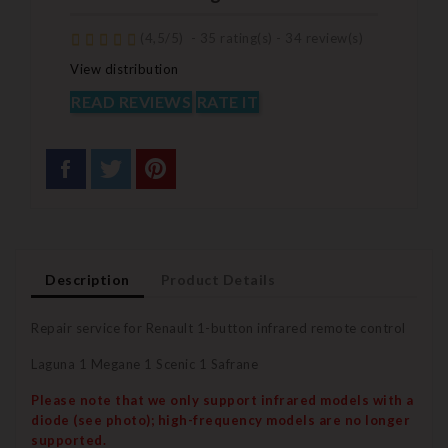
(
4,5
/
5
)
-
35
rating(s) -
34
review(s)
View distribution
READ REVIEWS
RATE IT
Description
Product Details
Repair service for Renault 1-button infrared remote control
Laguna 1 Megane 1 Scenic 1 Safrane
Please note that we only support infrared models with a
diode (see photo); high-frequency models are no longer
supported.