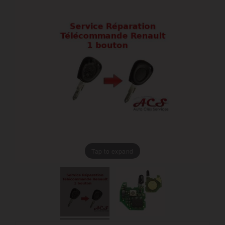
Tap to expand