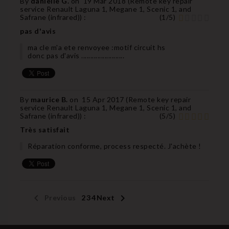
By
danielle G.
on
19 Mar 2018 (
Remote key repair
service Renault Laguna 1, Megane 1, Scenic 1, and
Safrane (infrared)
) :
(
1
/
5
)
pas d'avis
ma cle m'a ete renvoyee :motif circuit hs
donc pas d'avis ........................
By
maurice B.
on
15 Apr 2017 (
Remote key repair
service Renault Laguna 1, Megane 1, Scenic 1, and
Safrane (infrared)
) :
(
5
/
5
)
Très satisfait
Réparation conforme, process respecté. J'achète !


Previous
1
2
3
4
Next