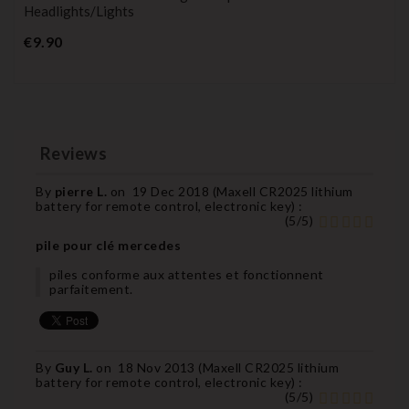
Headlights/lights
Price
€9.90
Reviews
By
pierre L.
on
19 Dec 2018 (
Maxell CR2025 lithium
battery for remote control, electronic key
) :
(
5
/
5
)
pile pour clé mercedes
piles conforme aux attentes et fonctionnent
parfaitement.
By
Guy L.
on
18 Nov 2013 (
Maxell CR2025 lithium
battery for remote control, electronic key
) :
(
5
/
5
)