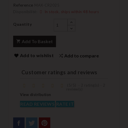
Reference
MAX-CR2025
Disponibilité:
In stock, ships within 48 hours
Quantity
Add To Basket
Add to wishlist
Add to compare
Customer ratings and reviews
(
5
/
5
)
-
2
rating(s) -
2
review(s)
View distribution
READ REVIEWS
RATE IT