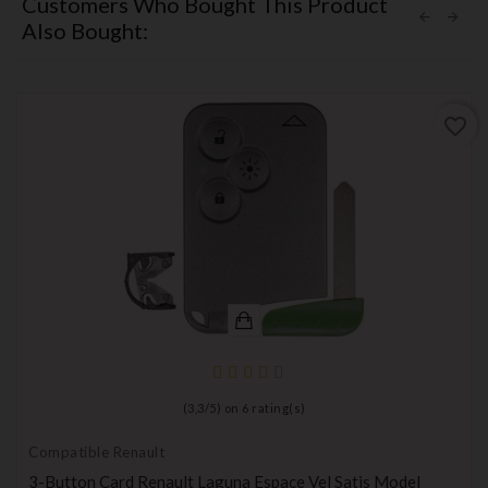
Customers Who Bought This Product
Also Bought:
favorite_border
(
3,3
/
5
) on
6
rating(s)
Compatible Renault
3-Button Card Renault Laguna Espace Vel Satis Model