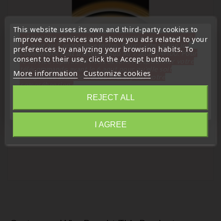
This website uses its own and third-party cookies to
« Attention, notre société sera fermée pour congés du
improve our services and show you ads related to your
10 aout au 1 septembre inclus. Pour cette raison les
preferences by analyzing your browsing habits. To
commandes sont traitées jusqu'au 7 aout
14H00. Pour
consent to their use, click the Accept button.
le service réparation nous devons réceptionner votre
télécommande avant le 6 aout pour qu'elle soit
More information
Customize cookies
réexpédiée avant le 7 aout. Merci pour votre
Long-life lithium batteries
compréhension»
1x Duracell MN27 A27 12V Battery
REJECT ALL
Close
Price
€3.40
I AGREE
Information