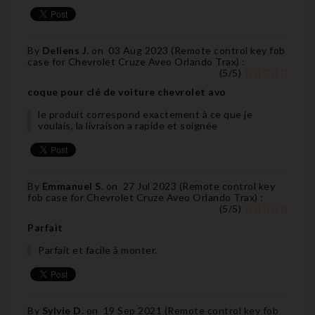
By
Deliens J.
on
03 Aug 2023 (
Remote control key fob
case for Chevrolet Cruze Aveo Orlando Trax
) :
(
5
/
5
)
coque pour clé de voiture chevrolet avo
le produit correspond exactement à ce que je
voulais, la livraison a rapide et soignée
By
Emmanuel S.
on
27 Jul 2023 (
Remote control key
fob case for Chevrolet Cruze Aveo Orlando Trax
) :
(
5
/
5
)
Parfait
Parfait et facile à monter.
By
Sylvie D.
on
19 Sep 2021 (
Remote control key fob