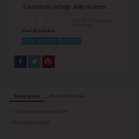
Customer ratings and reviews
(
4,9
/
5
)
-
9
rating(s) -
9
review(s)
View distribution
READ REVIEWS
RATE IT
Description
Product Details
- 3 buttons: open/close/trunk
- Key blade included