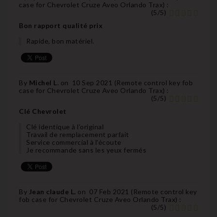
case for Chevrolet Cruze Aveo Orlando Trax
) :
(
5
/
5
)
Bon rapport qualité prix
Rapide, bon matériel.
By
Michel L.
on
10 Sep 2021 (
Remote control key fob
case for Chevrolet Cruze Aveo Orlando Trax
) :
(
5
/
5
)
Clé Chevrolet
Clé identique à l'original
Travail de remplacement parfait
Service commercial à l'écoute
Je recommande sans les yeux fermés
By
Jean claude L.
on
07 Feb 2021 (
Remote control key
fob case for Chevrolet Cruze Aveo Orlando Trax
) :
(
5
/
5
)