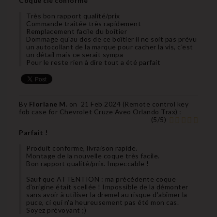
Coque clé conforme
Très bon rapport qualité/prix
Commande traitée très rapidement
Remplacement facile du boîtier
Dommage qu'au dos de ce boîtier il ne soit pas prévu
un autocollant de la marque pour cacher la vis, c'est
un détail mais ce serait sympa
Pour le reste rien à dire tout a été parfait
By
Floriane M.
on
21 Feb 2024 (
Remote control key
fob case for Chevrolet Cruze Aveo Orlando Trax
) :
(
5
/
5
)
Parfait !
Produit conforme, livraison rapide.
Montage de la nouvelle coque très facile.
Bon rapport qualité/prix. Impeccable !
Sauf que ATTENTION : ma précédente coque
d'origine était scellée ! Impossible de la démonter
sans avoir à utiliser la dremel au risque d'abîmer la
puce, ci qui n'a heureusement pas été mon cas.
Soyez prévoyant ;)