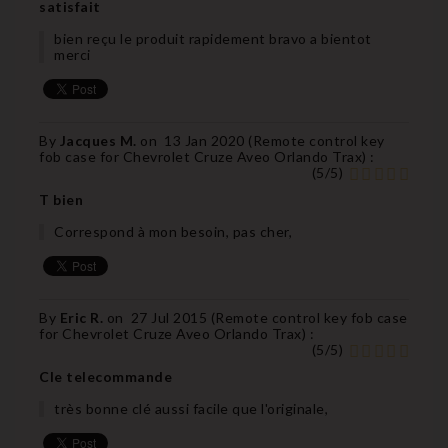
satisfait
bien reçu le produit rapidement bravo a bientot
merci
By
Jacques M.
on
13 Jan 2020 (
Remote control key
fob case for Chevrolet Cruze Aveo Orlando Trax
) :
(
5
/
5
)
T bien
Correspond à mon besoin, pas cher,
By
Eric R.
on
27 Jul 2015 (
Remote control key fob case
for Chevrolet Cruze Aveo Orlando Trax
) :
(
5
/
5
)
Cle telecommande
très bonne clé aussi facile que l'originale,