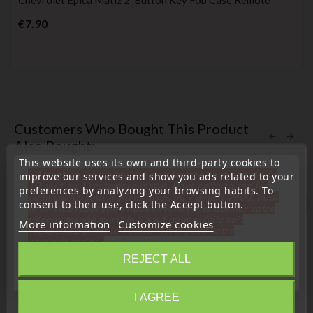
Chevrolet Epica Matiz 2-Button Key Fob Case Remote
Price
€7.90
Customers Who Bought This Product
Also Bought:
This website uses its own and third-party cookies to
« Attention, notre société sera fermée pour congés du
improve our services and show you ads related to your
10 aout au 1 septembre inclus. Pour cette raison les
preferences by analyzing your browsing habits. To
commandes sont traitées jusqu'au 7 aout
14H00. Pour
consent to their use, click the Accept button.
favorite_border
le service réparation nous devons réceptionner votre
télécommande avant le 6 aout pour qu'elle soit
More information
Customize cookies
réexpédiée avant le 7 aout. Merci pour votre
compréhension»
REJECT ALL
Close
I AGREE
Information