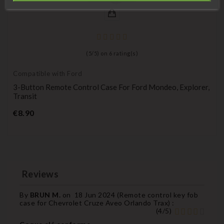
(
5
/
5
) on
6
rating(s)
Compatible with Ford
3-Button Remote Control Case For Ford Mondeo, Explorer,
Transit
Price
€8.90
Reviews
By
BRUN M.
on
18 Jun 2024 (
Remote control key fob
case for Chevrolet Cruze Aveo Orlando Trax
) :
(
4
/
5
)