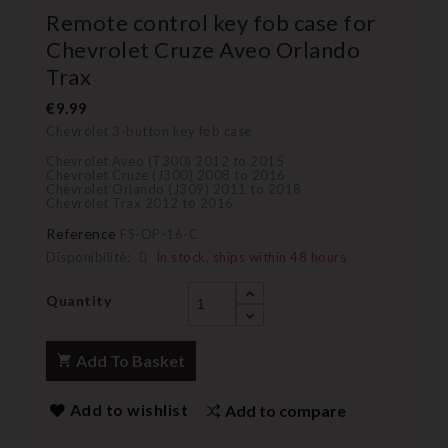
Remote control key fob case for
Chevrolet Cruze Aveo Orlando
Trax
€9.99
Chevrolet 3-button key fob case
Chevrolet Aveo (T300) 2012 to 2015
Chevrolet Cruze (J300) 2008 to 2016
Chevrolet Orlando (J309) 2011 to 2018
Chevrolet Trax 2012 to 2016
Reference
FS-OP-16-C
Disponibilité:
In stock, ships within 48 hours
Quantity
Add To Basket
Add to wishlist
Add to compare