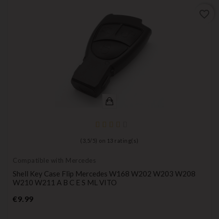
favorite_border
(
3,5
/
5
) on
13
rating(s)
Compatible with Mercedes
Shell Key Case Flip Mercedes W168 W202 W203 W208
W210 W211 A B C E S ML VITO
Price
€9.99