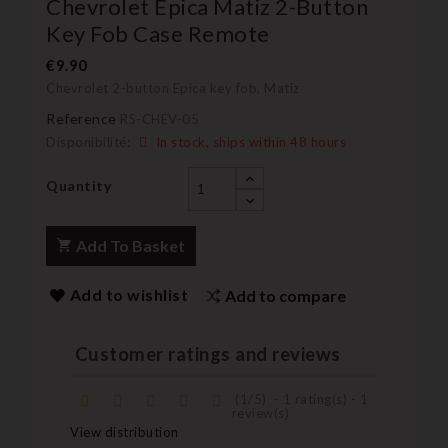
Chevrolet Epica Matiz 2-Button
Key Fob Case Remote
€9.90
Chevrolet 2-button Epica key fob, Matiz
Reference
RS-CHEV-05
Disponibilité:
In stock, ships within 48 hours
Quantity
Add To Basket
Add to wishlist
Add to compare
Customer ratings and reviews
(
1
/
5
)
-
1
rating(s) -
1
review(s)
View distribution