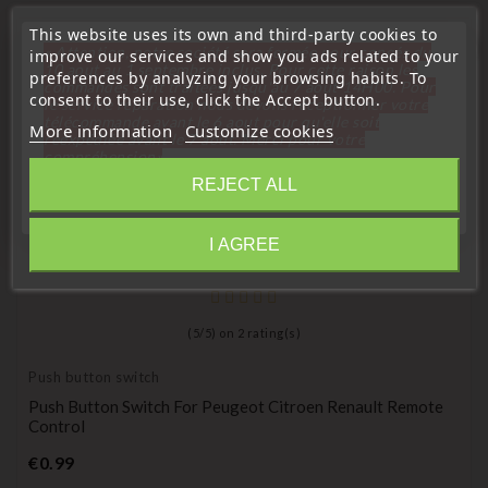
This website uses its own and third-party cookies to
favorite_border
« Attention, notre société sera fermée pour congés du
improve our services and show you ads related to your
10 aout au 1 septembre inclus. Pour cette raison les
preferences by analyzing your browsing habits. To
commandes sont traitées jusqu'au 7 aout
14H00. Pour
consent to their use, click the Accept button.
le service réparation nous devons réceptionner votre
télécommande avant le 6 aout pour qu'elle soit
More information
Customize cookies
réexpédiée avant le 7 aout. Merci pour votre
compréhension»
REJECT ALL
Close
I AGREE
Information
(
5
/
5
) on
2
rating(s)
Push button switch
Push Button Switch For Peugeot Citroen Renault Remote
Control
Price
€0.99