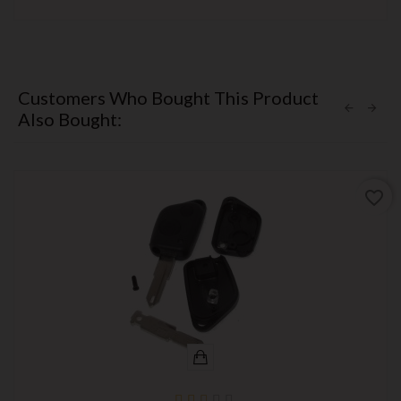
Customers Who Bought This Product
Also Bought:
favorite_border