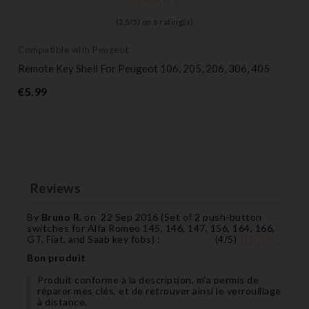
(
2,5
/
5
) on
6
rating(s)
Compatible with Peugeot
Remote Key Shell For Peugeot 106, 205, 206, 306, 405
Price
€5.99
Reviews
By
Bruno R.
on
22 Sep 2016 (
Set of 2 push-button
switches for Alfa Romeo 145, 146, 147, 156, 164, 166,
GT, Fiat, and Saab key fobs
) :
(
4
/
5
)
Bon produit
Produit conforme à la description, m'a permis de
réparer mes clés, et de retrouver ainsi le verrouillage
à distance.