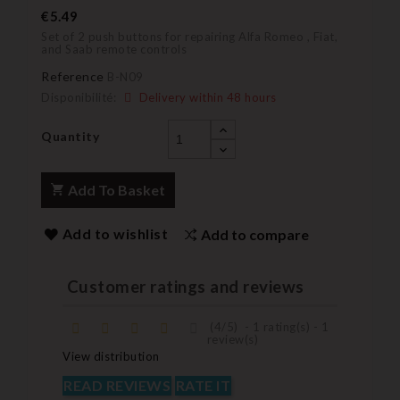
€5.49
Set of 2 push buttons for repairing Alfa Romeo , Fiat,
and Saab remote controls
Reference
B-N09
Disponibilité:
Delivery within 48 hours
Quantity
Add To Basket
Add to wishlist
Add to compare
Customer ratings and reviews
(
4
/
5
)
-
1
rating(s) -
1
review(s)
View distribution
READ REVIEWS
RATE IT